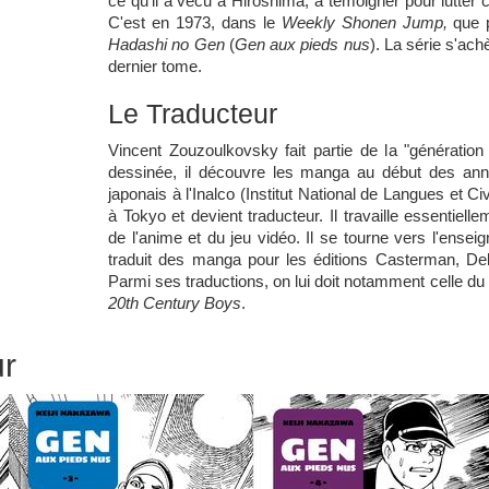
ce qu'il a vécu à Hiroshima, à témoigner pour lutter c
C'est en 1973, dans le
Weekly Shonen Jump
,
que p
Hadashi no Gen
(
Gen aux pieds nus
). La série s'ac
dernier tome.
Le Traducteur
Vincent Zouzoulkovsky fait partie de la "génératio
dessinée, il découvre les manga au début des an
japonais à l'Inalco (Institut National de Langues et Civi
à Tokyo et devient traducteur. Il travaille essentie
de l'anime et du jeu vidéo. Il se tourne vers l'ensei
traduit des manga pour les éditions Casterman, Delc
Parmi ses traductions, on lui doit notamment celle 
20th Century Boys
.
ur