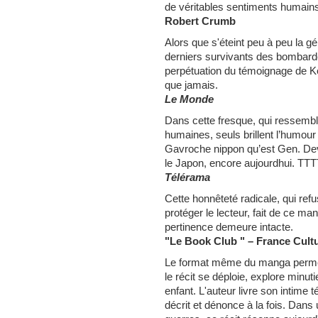
de véritables sentiments humain
Robert Crumb
Alors que s'éteint peu à peu la g
derniers survivants des bombard
perpétuation du témoignage de Ke
que jamais.
Le Monde
Dans cette fresque, qui ressemble
humaines, seuls brillent l’humour e
Gavroche nippon qu’est Gen. De
le Japon, encore aujourdhui. TT
Télérama
Cette honnêteté radicale, qui refu
protéger le lecteur, fait de ce m
pertinence demeure intacte.
"Le Book Club " – France Cult
Le format même du manga permet u
le récit se déploie, explore minut
enfant. L'auteur livre son intime 
décrit et dénonce à la fois. Dans