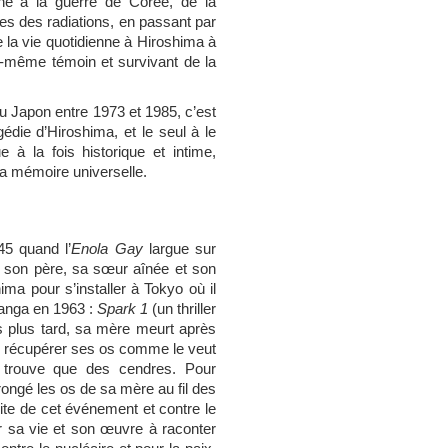
aine à la guerre de Corée, de la
les des radiations, en passant par
 la vie quotidienne à Hiroshima à
lui-même témoin et survivant de la
 Japon entre 1973 et 1985, c’est
édie d’Hiroshima, et le seul à le
 à la fois historique et intime,
a mémoire universelle.
45 quand l’
Enola Gay
largue sur
 son père, sa sœur aînée et son
hima pour s’installer à Tokyo où il
manga en 1963 :
Spark 1
(un thriller
ns plus tard, sa mère meurt après
r récupérer ses os comme le veut
ne trouve que des cendres. Pour
ongé les os de sa mère au fil des
suite de cet événement et contre le
 sa vie et son œuvre à raconter