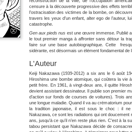
reconstruction de la ville, de l’occupation améric
censure à la découverte progressive des effets terrib
l’ostracisation des victimes de la bombe, on découvre
travers les yeux d’un enfant, alter ego de l’auteur, 
catastrophe.
Gen aux pieds nus
est une œuvre immense. Publié au
le tout premier manga à affronter sans détour la trag
faire sur une base autobiographique. Cette fresque
sidérante, est désormais un élément fondamental de l
L’Auteur
Keiji Nakazawa (1939-2012) a six ans le 6 août 19
Hiroshima une bombe atomique, qui coûtera la vie à
petit frère. En 1961, à vingt-deux ans, il quitte Hiros
devient assistant dessinateur. Il publie son premier 
d’action sur fonds de courses de voitures). Trois a
une longue maladie. Quand il va au crématorium pou
la tradition japonaise, il est sous le choc : il 
Nakazawa, ce sont les radiations qui ont doucement r
ans, jusqu’à ce qu’il n’en reste plus rien. C’est à la 
tabou persistant que ­Nakazawa décide de consacrer