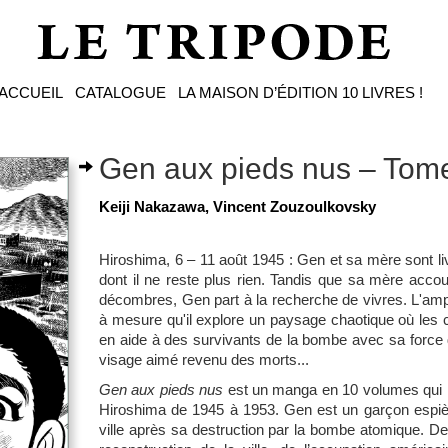
ACCUEIL
CATALOGUE
LA MAISON D’ÉDITION
10 LIVRES !
Gen aux pieds nus – Tom
Keiji Nakazawa, Vincent Zouzoulkovsky
Hiroshima, 6 – 11 août 1945 : Gen et sa mère sont l
dont il ne reste plus rien. Tandis que sa mère acco
décombres, Gen part à la recherche de vivres. L'amp
à mesure qu'il explore un paysage chaotique où les 
en aide à des survivants de la bombe avec sa force de
visage aimé revenu des morts...
Gen aux pieds nus
est un ­manga en 10 volumes qui r
Hiroshima de 1945 à 1953. Gen est un garçon espiègl
ville après sa destruction par la bombe atomique. De l