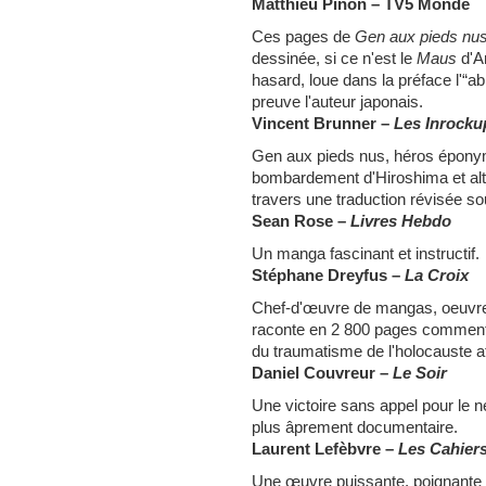
Matthieu Pinon – TV5 Monde
Ces pages de
Gen aux pieds nu
dessinée, si ce n'est le
Maus
d'Ar
hasard, loue dans la préface l'“abru
preuve l'auteur japonais.
Vincent Brunner –
Les Inrocku
Gen aux pieds nus, héros épony
bombardement d'Hiroshima et alter
travers une traduction révisée s
Sean Rose –
Livres Hebdo
Un manga fascinant et instructif.
Stéphane Dreyfus –
La Croix
Chef-d'œuvre de mangas, oeuvre
raconte en 2 800 pages comment 
du traumatisme de l'holocauste 
Daniel Couvreur –
Le Soir
Une victoire sans appel pour le n
plus âprement documentaire.
Laurent Lefèbvre –
Les Cahier
Une œuvre puissante, poignante 