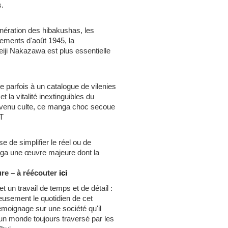
s.
énération des hibakushas, les
ements d'août 1945, la
iji Nakazawa est plus essentielle
 parfois à un catalogue de vilenies
t la vitalité inextinguibles du
venu culte, ce manga choc secoue
TT
se de simplifier le réel ou de
anga une œuvre majeure dont la
ure – à réécouter
ici
n travail de temps et de détail :
ieusement le quotidien de cet
témoignage sur une société qu'il
 un monde toujours traversé par les