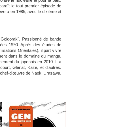
ontre le nucléaire et pour la paix.
araît le tout premier épisode de
hèvera en 1985, avec le dixième et
n Goldorak". Passionné de bande
nées 1990. Après des études de
lisations Orientales), il part vivre
llement dans le domaine du manga,
gnement du japonais en 2010. Il a
ourt, Glénat, Kazé, et d'autres.
du chef-d'œuvre de Naoki Urasawa,