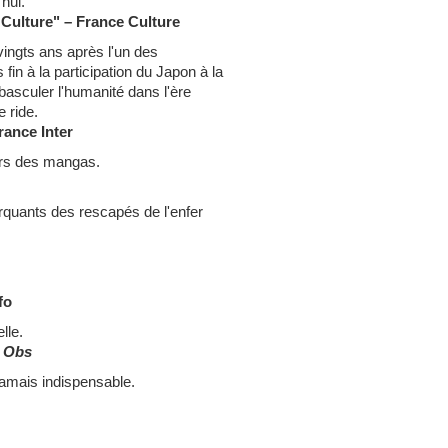
'hui.
Culture" – France Culture
ingts ans après l'un des
fin à la participation du Japon à la
basculer l'humanité dans l'ère
e ride.
rance Inter
ers des mangas.
quants des rescapés de l'enfer
fo
lle.
l Obs
amais indispensable.