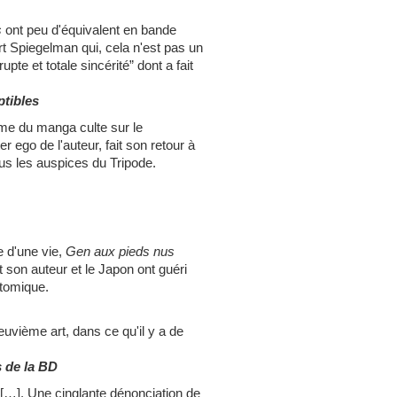
s
ont peu d'équivalent en bande
t Spiegelman qui, cela n'est pas un
pte et totale sincérité” dont a fait
ptibles
me du manga culte sur le
 ego de l'auteur, fait son retour à
ous les auspices du Tripode.
 d'une vie,
Gen aux pieds nus
son auteur et le Japon ont guéri
atomique.
euvième art, dans ce qu'il y a de
s de la BD
[…]. Une cinglante dénonciation de