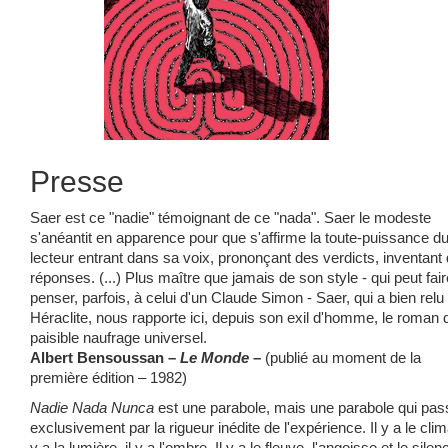
Presse
Saer est ce "nadie" témoignant de ce "nada". Saer le modeste
s'anéantit en apparence pour que s'affirme la toute-puissance d
lecteur entrant dans sa voix, prononçant des verdicts, inventant
réponses. (...) Plus maître que jamais de son style - qui peut fair
penser, parfois, à celui d'un Claude Simon - Saer, qui a bien relu
Héraclite, nous rapporte ici, depuis son exil d'homme, le roman 
paisible naufrage universel.
Albert Bensoussan –
Le Monde
–
(publié au moment de la
première édition – 1982)
Nadie Nada Nunca
est une parabole, mais une parabole qui pas
exclusivement par la rigueur inédite de l'expérience. Il y a le clima
y a la lumière, il y a l'ombre. Il y a le fleuve, l'angoisse et le silenc