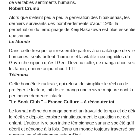
de véritables sentiments humains.
Robert Crumb
Alors que s'éteint peu à peu la génération des hibakushas, les
derniers survivants des bombardements d'août 1945, la
perpétuation du témoignage de Keiji Nakazawa est plus essentie
que jamais.
Le Monde
Dans cette fresque, qui ressemble parfois à un catalogue de vile
humaines, seuls brillent l’humour et la vitalité inextinguibles du
Gavroche nippon qu’est Gen. Devenu culte, ce manga choc se
le Japon, encore aujourdhui. TTTT
Télérama
Cette honnêteté radicale, qui refuse de simplifier le réel ou de
protéger le lecteur, fait de ce manga une œuvre majeure dont la
pertinence demeure intacte.
"Le Book Club " – France Culture – à réécouter
ici
Le format même du manga permet un travail de temps et de détai
le récit se déploie, explore minutieusement le quotidien de cet
enfant. L'auteur livre son intime témoignage sur une société qu'il
décrit et dénonce à la fois. Dans un monde toujours traversé par
guerres, ce récit résonne aujourd'hui.