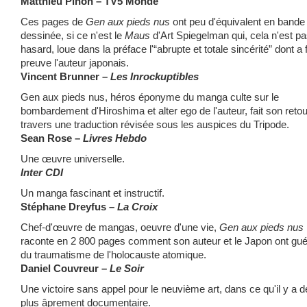
Matthieu Pinon – TV5 Monde
Ces pages de
Gen aux pieds nus
ont peu d'équivalent en bande
dessinée, si ce n'est le
Maus
d'Art Spiegelman qui, cela n'est p
hasard, loue dans la préface l'“abrupte et totale sincérité” dont a f
preuve l'auteur japonais.
Vincent Brunner –
Les Inrockuptibles
Gen aux pieds nus, héros éponyme du manga culte sur le
bombardement d'Hiroshima et alter ego de l'auteur, fait son retou
travers une traduction révisée sous les auspices du Tripode.
Sean Rose –
Livres Hebdo
Une œuvre universelle.
Inter CDI
Un manga fascinant et instructif.
Stéphane Dreyfus –
La Croix
Chef-d'œuvre de mangas, oeuvre d'une vie,
Gen aux pieds nus
raconte en 2 800 pages comment son auteur et le Japon ont gué
du traumatisme de l'holocauste atomique.
Daniel Couvreur –
Le Soir
Une victoire sans appel pour le neuvième art, dans ce qu'il y a d
plus âprement documentaire.