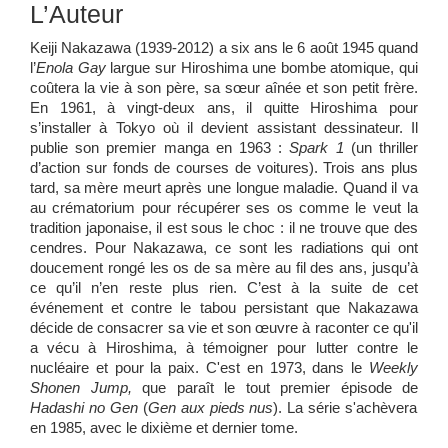
L’Auteur
Keiji Nakazawa (1939-2012) a six ans le 6 août 1945 quand
l’
Enola Gay
largue sur Hiroshima une bombe atomique, qui
coûtera la vie à son père, sa sœur aînée et son petit frère.
En 1961, à vingt-deux ans, il quitte Hiroshima pour
s’installer à Tokyo où il devient assistant dessinateur. Il
publie son premier manga en 1963 :
Spark 1
(un thriller
d’action sur fonds de courses de voitures). Trois ans plus
tard, sa mère meurt après une longue maladie. Quand il va
au crématorium pour récupérer ses os comme le veut la
tradition japonaise, il est sous le choc : il ne trouve que des
cendres. Pour Nakazawa, ce sont les radiations qui ont
doucement rongé les os de sa mère au fil des ans, jusqu’à
ce qu’il n’en reste plus rien. C’est à la suite de cet
événement et contre le tabou persistant que ­Nakazawa
décide de consacrer sa vie et son œuvre à raconter ce qu'il
a vécu à Hiroshima, à témoigner pour lutter contre le
nucléaire et pour la paix. C'est en 1973, dans le
Weekly
Shonen Jump
,
que paraît le tout premier épisode de
Hadashi no Gen
(
Gen aux pieds nus
). La série s'achèvera
en 1985, avec le dixième et dernier tome.