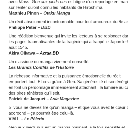
avec
Maus
,
Gen aux pieds nus
est digne d’un reportage en ma
sur l’enfer qu’ont connu les habitants de Hiroshima.
Matthieu Pinon –
Otaku Manga
Un récit absolument incontournable pour tout amoureux du 9e ar
Philippe Peter –
DBD
Une réédition bienvenue qui invite les lecteurs à se replonger da
les pages traumatisantes de la tragédie qui a frappé le Japon le 
août 1945.
Akira Oikawa –
Actua BD
Un classique du manga vivement conseillé.
Les Grands Conflits de l'Histoire
La richesse informative et la puissance émotionnelle du récit
emportent tout. Et cela grâce à Gen. Sa générosité et son énérg
en font un personnage immensément attachant : la lumière au 
des pires ténèbres qu'il soit.
Patrick de Jacquet –
Asia Magazine
Si vous ne deviez lire qu'un manga – et que vous avez le cœur 
accroché – ça pourrait être celui-là.
V.M.L –
Le Pèlerin
Gen aux pieds nus
est un manga poignant, à la fois sensible et