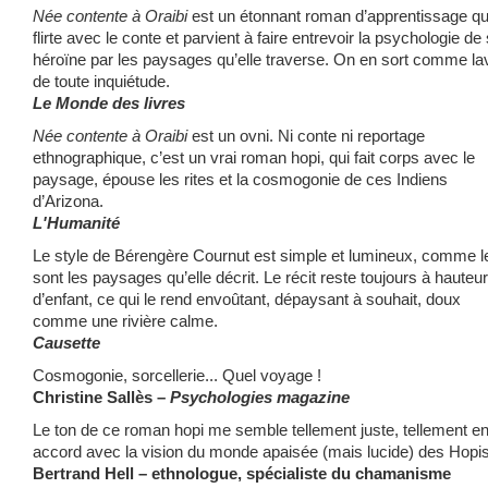
Née contente à Oraibi
est un étonnant roman d’ap­prentissage qu
flirte avec le conte et parvient à faire entrevoir la psycholo­gie de
héroïne par les paysages qu’elle traverse. On en sort comme la
de toute inquiétude.
Le Monde des livres
Née contente à Oraibi
est un ovni. Ni conte ni reportage
ethnographique, c’est un vrai roman hopi, qui fait corps avec le
paysage, épouse les rites et la cosmogonie de ces Indiens
d’Arizona.
L'Humanité
Le style de Bérengère Cournut est simple et lumineux, comme l
sont les paysages qu’elle décrit. Le récit reste toujours à hauteur
d’enfant, ce qui le rend envoûtant, dépaysant à souhait, doux
comme une rivière calme.
Causette
Cosmogonie, sorcellerie... Quel voyage !
Christine Sallès –
Psychologies magazine
Le ton de ce roman hopi me semble tellement juste, tellement e
accord avec la vision du monde apaisée (mais lucide) des Hopi
Bertrand Hell – ethnologue, spécialiste du chamanisme