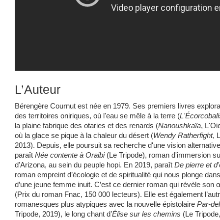
L’Auteur
Bérengère Cournut est née en 1979. Ses premiers livres explora
des territoires oniriques, où l'eau se mêle à la terre (
L'Écorcobali
la plaine fabrique des otaries et des renards (
Nanoushkaïa
, L'O
où la glace se pique à la chaleur du désert (
Wendy Ratherfight
, 
2013). Depuis, elle poursuit sa recherche d'une vision alternati
paraît
Née contente à Oraibi
(Le Tripode), roman d'immersion sur
d'Arizona, au sein du peuple hopi. En 2019, paraît
De pierre et d
roman empreint d’écologie et de spiritualité qui nous plonge dans 
d’une jeune femme inuit. C’est ce dernier roman qui révèle son 
(Prix du roman Fnac, 150 000 lecteurs). Elle est également l’aut
romanesques plus atypiques avec la nouvelle épistolaire
Par-de
Tripode, 2019), le long chant d’
Élise sur les chemins
(Le Tripode,