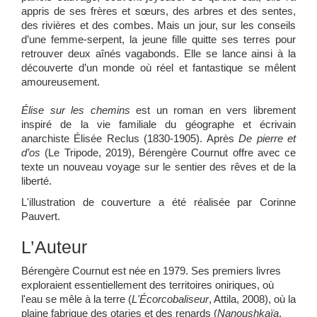
appris de ses frères et sœurs, des arbres et des sentes,
des rivières et des combes. Mais un jour, sur les conseils
d’une femme-serpent, la jeune fille quitte ses terres pour
retrouver deux aînés vagabonds. Elle se lance ainsi à la
découverte d’un monde où réel et fantastique se mêlent
amoureusement.
Élise sur les chemins
est un roman en vers librement
inspiré de la vie familiale du géographe et écrivain
anarchiste Élisée Reclus (1830-1905). Après
De pierre et
d’os
(Le Tripode, 2019), Bérengère Cournut offre avec ce
texte un nouveau voyage sur le sentier des rêves et de la
liberté.
L'illustration de couverture a été réalisée par Corinne
Pauvert.
L’Auteur
Bérengère Cournut est née en 1979. Ses premiers livres
exploraient essentiellement des territoires oniriques, où
l'eau se mêle à la terre (
L'Écorcobaliseur
, Attila, 2008), où la
plaine fabrique des otaries et des renards (
Nanoushkaïa
,