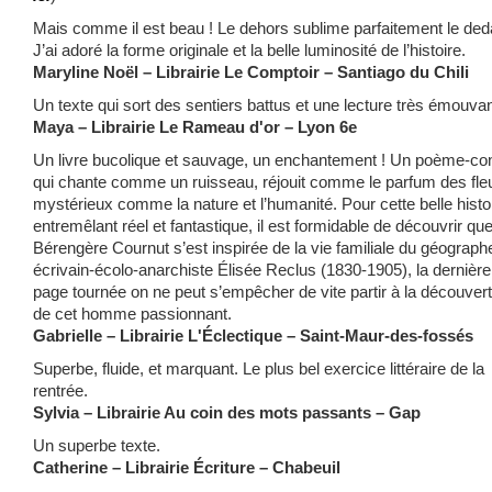
Mais comme il est beau ! Le dehors sublime parfaitement le ded
J’ai adoré la forme originale et la belle luminosité de l’histoire.
Maryline Noël – Librairie Le Comptoir – Santiago du Chili
Un texte qui sort des sentiers battus et une lecture très émouvan
Maya – Librairie Le Rameau d'or – Lyon 6e
Un livre bucolique et sauvage, un enchantement ! Un poème-co
qui chante comme un ruisseau, réjouit comme le parfum des fle
mystérieux comme la nature et l’humanité. Pour cette belle histo
entremêlant réel et fantastique, il est formidable de découvrir qu
Bérengère Cournut s’est inspirée de la vie familiale du géograph
écrivain-écolo-anarchiste Élisée Reclus (1830-1905), la dernière
page tournée on ne peut s’empêcher de vite partir à la découver
de cet homme passionnant.
Gabrielle – Librairie L'Éclectique – Saint-Maur-des-fossés
Superbe, fluide, et marquant. Le plus bel exercice littéraire de la
rentrée.
Sylvia – Librairie Au coin des mots passants – Gap
Un superbe texte.
Catherine – Librairie Écriture – Chabeuil