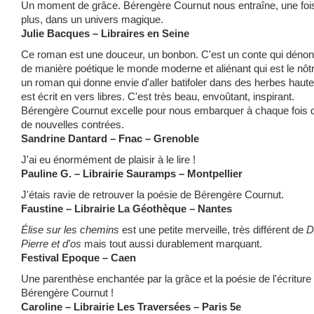
Un moment de grâce. Bérengère Cournut nous entraîne, une foi
plus, dans un univers magique.
Julie Bacques – Libraires en Seine
Ce roman est une douceur, un bonbon. C'est un conte qui déno
de manière poétique le monde moderne et aliénant qui est le nôtr
un roman qui donne envie d'aller batifoler dans des herbes hautes
est écrit en vers libres. C'est très beau, envoûtant, inspirant.
Bérengère Cournut excelle pour nous embarquer à chaque fois 
de nouvelles contrées.
Sandrine Dantard – Fnac – Grenoble
J'ai eu énormément de plaisir à le lire !
Pauline G. – Librairie Sauramps – Montpellier
J'étais ravie de retrouver la poésie de Bérengère Cournut.
Faustine – Librairie La Géothèque – Nantes
Élise sur les chemins
est une petite merveille, très différent de
D
Pierre et d'os
mais tout aussi durablement marquant.
Festival Epoque – Caen
Une parenthèse enchantée par la grâce et la poésie de l'écriture
Bérengère Cournut !
Caroline – Librairie Les Traversées – Paris 5e