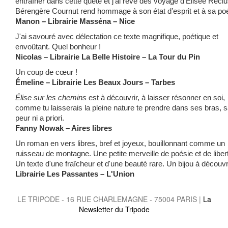
entraîner dans cette quête et j’ai rêvé des voyage d’Elisée Reclu
Bérengère Cournut rend hommage à son état d’esprit et à sa po
Manon – Librairie Masséna – Nice
J'ai savouré avec délectation ce texte magnifique, poétique et
envoûtant. Quel bonheur !
Nicolas – Librairie La Belle Histoire – La Tour du Pin
Un coup de cœur !
Émeline – Librairie Les Beaux Jours – Tarbes
Élise sur les chemins
est à découvrir, à laisser résonner en soi,
comme tu laisserais la pleine nature te prendre dans ses bras, 
peur ni a priori.
Fanny Nowak – Aires libres
Un roman en vers libres, bref et joyeux, bouillonnant comme un
ruisseau de montagne. Une petite merveille de poésie et de liber
Un texte d'une fraîcheur et d'une beauté rare. Un bijou à découvri
Librairie Les Passantes – L'Union
LE TRIPODE - 16 RUE CHARLEMAGNE - 75004 PARIS |
La
Newsletter du Tripode