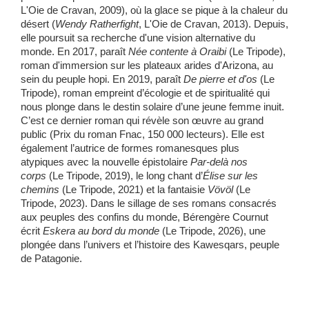
L'Oie de Cravan, 2009), où la glace se pique à la chaleur du
désert (
Wendy Ratherfight
, L'Oie de Cravan, 2013). Depuis,
elle poursuit sa recherche d'une vision alternative du
monde. En 2017, paraît
Née contente à Oraibi
(Le Tripode),
roman d'immersion sur les plateaux arides d'Arizona, au
sein du peuple hopi. En 2019, paraît
De pierre et d'os
(Le
Tripode), roman empreint d’écologie et de spiritualité qui
nous plonge dans le destin solaire d’une jeune femme inuit.
C’est ce dernier roman qui révèle son œuvre au grand
public (Prix du roman Fnac, 150 000 lecteurs). Elle est
également l’autrice de formes romanesques plus
atypiques avec la nouvelle épistolaire
Par-delà nos
corps
(Le Tripode, 2019), le long chant d’
Élise sur les
chemins
(Le Tripode, 2021) et la fantaisie
Vövöl
(Le
Tripode, 2023). Dans le sillage de ses romans consacrés
aux peuples des confins du monde, Bérengère Cournut
écrit
Eskera au bord du monde
(Le Tripode, 2026), une
plongée dans l’univers et l’histoire des Kawesqars, peuple
de Patagonie.