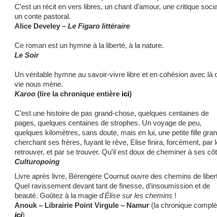
C’est un récit en vers libres, un chant d’amour, une critique socia
un conte pastoral.
Alice Develey –
Le Figaro littéraire
Ce roman est un hymne à la liberté, à la nature.
Le Soir
Un véritable hymne au savoir-vivre libre et en cohésion avec là 
vie nous mène.
Karoo
(lire la chronique entière
ici
)
C’est une histoire de pas grand-chose, quelques centaines de
pages, quelques centaines de strophes. Un voyage de peu,
quelques kilomètres, sans doute, mais en lui, une petite fille grand
cherchant ses frères, fuyant le rêve, Elise finira, forcément, par l
retrouver, et par se trouver. Qu’il est doux de cheminer à ses cô
Culturopoing
Livre après livre, Bérengère Cournut ouvre des chemins de liber
Q
uel ravissement devant tant de finesse, d’insoumission et de
beauté.
Goûtez à la magie d'
Élise sur les chemins
!
Anouk – Librairie Point Virgule – Namur
(la chronique complè
ici
)