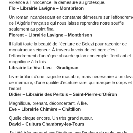
violence à l'innocence, la démesure au grotesque.
Flo – Librairie Lavigne – Montbrison
Un roman incandescant en constante démesure sur l'effondrem
de l'Algérie française qui nous laisse reprendre notre souffle
seulement au point final.
Florent – Librairie Lavigne – Montbrison
Il fallait toute la beauté de l'écriture de Belezi pour raconter ce
monstrueux seigneur. À travers la voix de cet ogre c'est
l'effondrement d'un règne absurde qu'on contemple. Terrifiant et
magnifique à la fois.
Librairie Le Vrai Lieu – Gradignan
Livre brûlant d’une tragédie macabre, mais nécessaire à un devo
de mémoire, d’une qualité d’écriture rare, qui marque le corps et
l’esprit.
Didier – Librairie des Pertuis – Saint-Pierre-d’Oléron
Magnifique, prenant, déconcertant. À lire.
Eve – Librairie Chimère – Châtillon
Quelle claque encore. Un très grand auteur.
David – Cultura Chambray-les-Tours
J’ai été très marqué par l’écriture, par l’audace du style, par la