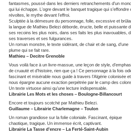
fantasmes, poussé dans les derniers retranchements d’un mon
qui lui échappe. L'ogre devant le banquet tragique qui s’effondre
révoltes, le mythe devant l'effroi.
Sculptée à la démesure du personnage, folle, excessive et brûla
la langue de Mathieu Belezi déborde, éructe, belle et puissante 
ses recoins les plus noirs, dans ses faits les plus inavouables, 
ses traverses et ses fulgurances.
Un roman monstre, le texte sidérant, de chair et de sang, d’une
plume qui se fait rare.
Mathieu – Decitre Grenoble
Vous voilà face à un livre-massue, une leçon de style, d’emphas
de cruauté et d’histoire, rien que ça ! Ce personnage à la fois od
fascinant et misérable nous guide à travers l’Algérie colonisée et
nous épargne aucune exaction perpétrée par le camp des colon
Un texte virtuose ainsi qu’une lecture indispensable.
Librairie Les Mots et les choses – Boulogne-Billancourt
Encore et toujours scotché par Mathieu Belezi.
Guillaume – Librairie Charlemagne – Toulon
Un roman grandiose sur la folie coloniale. Fascinant, épique
chaotique, tragique. Un immense écrit, captivant.
Librairie La Tasse d'encre – La Ferté-Saint-Aubin