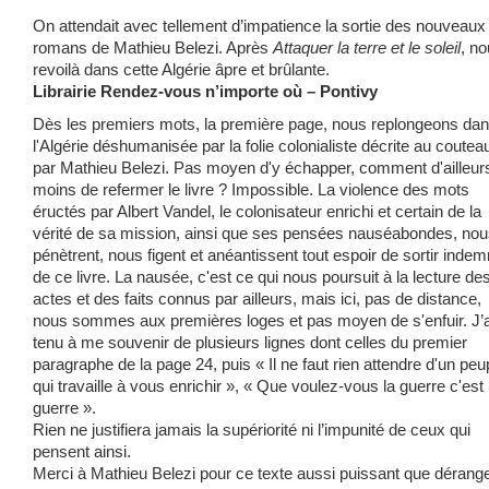
On attendait avec tellement d’impatience la sortie des nouveaux
romans de Mathieu Belezi. Après
Attaquer la terre et le soleil
, n
revoilà dans cette Algérie âpre et brûlante.
Librairie Rendez-vous n’importe où – Pontivy
Dès les premiers mots, la première page, nous replongeons da
l'Algérie déshumanisée par la folie colonialiste décrite au coutea
par Mathieu Belezi. Pas moyen d'y échapper, comment d'ailleur
moins de refermer le livre ? Impossible. La violence des mots
éructés par Albert Vandel, le colonisateur enrichi et certain de la
vérité de sa mission, ainsi que ses pensées nauséabondes, no
pénètrent, nous figent et anéantissent tout espoir de sortir inde
de ce livre. La nausée, c'est ce qui nous poursuit à la lecture de
actes et des faits connus par ailleurs, mais ici, pas de distance,
nous sommes aux premières loges et pas moyen de s'enfuir. J’a
tenu à me souvenir de plusieurs lignes dont celles du premier
paragraphe de la page 24, puis « Il ne faut rien attendre d'un peu
qui travaille à vous enrichir », « Que voulez-vous la guerre c'est 
guerre ».
Rien ne justifiera jamais la supériorité ni l’impunité de ceux qui
pensent ainsi.
Merci à Mathieu Belezi pour ce texte aussi puissant que dérang