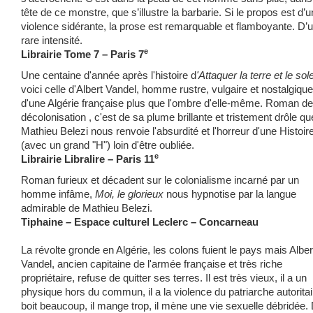
tête de ce monstre, que s’illustre la barbarie. Si le propos est d’
violence sidérante, la prose est remarquable et flamboyante. D’
rare intensité.
e
Librairie Tome 7 – Paris 7
Une centaine d'année après l'histoire d
'Attaquer la terre et le sole
voici celle d'Albert Vandel, homme rustre, vulgaire et nostalgique
d'une Algérie française plus que l'ombre d'elle-même. Roman de
décolonisation , c'est de sa plume brillante et tristement drôle qu
Mathieu Belezi nous renvoie l'absurdité et l'horreur d'une Histoir
(avec un grand "H") loin d'être oubliée.
e
Librairie Libralire – Paris 11
Roman furieux et décadent sur le colonialisme incarné par un
homme infâme,
Moi, le glorieux
nous hypnotise par la langue
admirable de Mathieu Belezi.
Tiphaine
– Espace culturel Leclerc – Concarneau
La révolte gronde en Algérie, les colons fuient le pays mais Alber
Vandel, ancien capitaine de l'armée française et très riche
propriétaire, refuse de quitter ses terres. Il est très vieux, il a un
physique hors du commun, il a la violence du patriarche autoritair
boit beaucoup, il mange trop, il mène une vie sexuelle débridée.