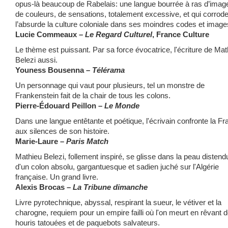
opus-là beaucoup de Rabelais: une langue bourrée à ras d’imag
de couleurs, de sensations, totalement excessive, et qui corrode
l’absurde la culture coloniale dans ses moindres codes et image
Lucie Commeaux –
Le Regard Culturel
, France Culture
Le thème est puissant. Par sa force évocatrice, l'écriture de Mat
Belezi aussi.
Youness Bousenna –
Télérama
Un personnage qui vaut pour plusieurs, tel un monstre de
Frankenstein fait de la chair de tous les colons.
Pierre-Édouard Peillon –
Le Monde
Dans une langue entêtante et poétique, l'écrivain confronte la F
aux silences de son histoire.
Marie-Laure –
Paris Match
Mathieu Belezi, follement inspiré, se glisse dans la peau distend
d'un colon absolu, gargantuesque et sadien juché sur l'Algérie
française. Un grand livre.
Alexis Brocas –
La Tribune dimanche
Livre pyrotechnique, abyssal, respirant la sueur, le vétiver et la
charogne, requiem pour un empire failli où l'on meurt en rêvant 
houris tatouées et de paquebots salvateurs.