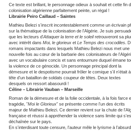
Ce texte est brillant, le personnage odieux à souhait et cette fin 
colonisation algérienne parfaitement peinte, un régal !
Librairie Peiro Caillaud – Saintes
Mathieu Belezi s'inscrit incontestablement comme un écrivain p
sur la thématique de la colonisation de l'Algérie. Je suis persua
que les lecteurs d'
Attaquer la terre et le soleil
retrouveront sa pl
avec intérêt dans
Moi, le glorieux
et
Le Temps des crocodiles
. 
romans impactants dans lesquels Mathieu Belezi nous met une
nouvelle fois au cœur de la barbarie des colonisateurs de l'Algéri
avec un vocabulaire concis et sans entournure duquel émane to
la violence de ce génocide. Un personnage principal dont la
démesure et le despotisme pourrait frôler le comique s'il n'était à
tête d'un bataillon de soldats coupeur de têtes. Deux textes
desquels on ressort abasourdi !
Céline – Librairie Vauban – Marseille
Roman de la démesure et de la folie occidentale, à la fois farce e
tragédie, "
Moi le Glorieux
" se présente comme l'un des écrits
majeur de Mathieu Belezi. Ce dernier revient sur la chute de l'Al
française et réussi à appréhender la violence sans limite qui s'es
déchaînée sur le pays.
En s'interdisant toute censure, l'auteur mêle le lyrisme à l'absurd