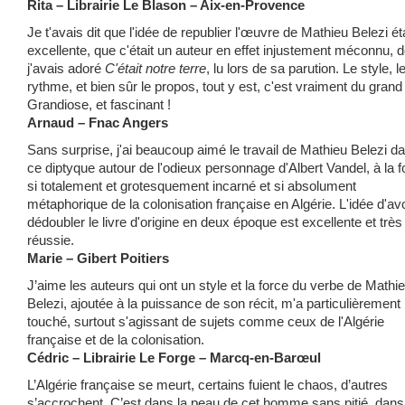
Rita – Librairie Le Blason – Aix-en-Provence
Je t'avais dit que l'idée de republier l'œuvre de Mathieu Belezi éta
excellente, que c'était un auteur en effet injustement méconnu, d
j'avais adoré
C'était notre terre
, lu lors de sa parution. Le style, l
rythme, et bien sûr le propos, tout y est, c'est vraiment du grand 
Grandiose, et fascinant !
Arnaud – Fnac Angers
Sans surprise, j'ai beaucoup aimé le travail de Mathieu Belezi d
ce diptyque autour de l'odieux personnage d'Albert Vandel, à la f
si totalement et grotesquement incarné et si absolument
métaphorique de la colonisation française en Algérie. L'idée d'avo
dédoubler le livre d'origine en deux époque est excellente et très
réussie.
Marie – Gibert Poitiers
J’aime les auteurs qui ont un style et la force du verbe de Mathi
Belezi, ajoutée à la puissance de son récit, m'a particulièrement
touché, surtout s'agissant de sujets comme ceux de l'Algérie
française et de la colonisation.
Cédric – Librairie Le Forge – Marcq-en-Barœul
L’Algérie française se meurt, certains fuient le chaos, d’autres
s’accrochent. C’est dans la peau de cet homme sans pitié, dans