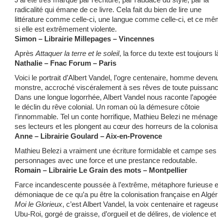
radicalité qui émane de ce livre. Cela fait du bien de lire une
littérature comme celle-ci, une langue comme celle-ci, et ce m
si elle est extrêmement violente.
Simon – Librairie Millepages – Vincennes
Après
Attaquer la terre et le soleil
, la force du texte est toujours l
Nathalie – Fnac Forum – Paris
Voici le portrait d’Albert Vandel, l’ogre centenaire, homme deven
monstre, accroché viscéralement à ses rêves de toute puissanc
Dans une longue logorrhée, Albert Vandel nous raconte l’apogée 
le déclin du rêve colonial. Un roman où la démesure côtoie
l’innommable. Tel un conte horrifique, Mathieu Belezi ne ménag
ses lecteurs et les plongent au cœur des horreurs de la colonisa
Anne – Librairie Goulard – Aix-en-Provence
Mathieu Belezi a vraiment une écriture formidable et campe ses
personnages avec une force et une prestance redoutable.
Romain – Librairie Le Grain des mots – Montpellier
Farce incandescente poussée à l’extrême, métaphore furieuse e
démoniaque de ce qu’a pu être la colonisation française en Algér
Moi le Glorieux
, c’est Albert Vandel, la voix centenaire et rageus
Ubu-Roi, gorgé de graisse, d’orgueil et de délires, de violence et