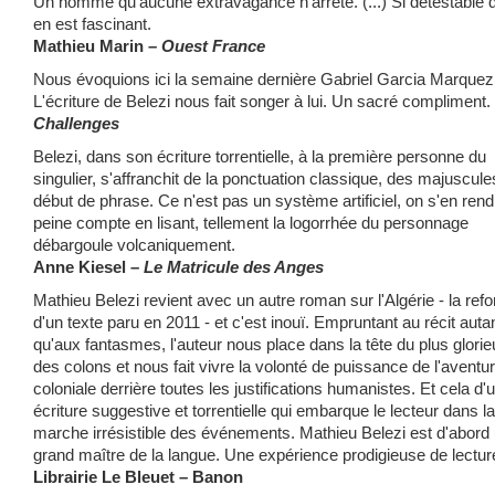
Un homme qu'aucune extravagance n'arrête. (...) Si détestable qu
en est fascinant.
Mathieu Marin –
Ouest France
Nous évoquions ici la semaine dernière Gabriel Garcia Marquez
L'écriture de Belezi nous fait songer à lui. Un sacré compliment.
Challenges
Belezi, dans son écriture torrentielle, à la première personne du
singulier, s'affranchit de la ponctuation classique, des majuscule
début de phrase. Ce n'est pas un système artificiel, on s'en rend
peine compte en lisant, tellement la logorrhée du personnage
débargoule volcaniquement.
Anne Kiesel –
Le Matricule des Anges
Mathieu Belezi revient avec un autre roman sur l'Algérie - la refo
d'un texte paru en 2011 - et c'est inouï. Empruntant au récit auta
qu'aux fantasmes, l'auteur nous place dans la tête du plus glori
des colons et nous fait vivre la volonté de puissance de l'aventu
coloniale derrière toutes les justifications humanistes. Et cela d'
écriture suggestive et torrentielle qui embarque le lecteur dans la
marche irrésistible des événements. Mathieu Belezi est d'abord
grand maître de la langue. Une expérience prodigieuse de lectur
Librairie Le Bleuet – Banon