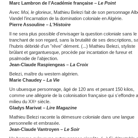
Marc Lambron de l'Académie française –
Le Point
Avec
Moi, le glorieux
, Mathieu Belezi fait de son personnage Alb
Vandel l’incarnation de la domination coloniale en Algérie.
Pierre Assouline –
L'Histoire
Il ne sera plus possible d'envisager la question coloniale sans le
tranchant de son regard, sans la brutalité de ses descriptions, s
l'hubris débridé d'un "rêve" dément. (...) Mathieu Belezi, styliste
brûlant et gargantuesque, procède par incantation de fureur et
psalmodie de l'abjection.
Jean-Claude Raspiengeas –
La Croix
Belezi, maître du western algérien.
Marie Chaudey
– La Vie
Un ubuesque personnage, âgé de 120 ans et pesant 150 kilos,
comme une allégorie de la colonisation française qui s'effondre 
milieu du XX
ᵉ
siècle.
Gladys Marivat –
Lire Magazine
Mathieu Belezi raconte la démesure coloniale dans une langue
personnelle et embrasée.
Jean-Claude Vantroyen –
Le Soir