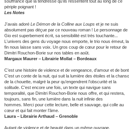
souffrance que la tendresse qu’ils ressentent tout au long de ce
périple poignant !
Les Notes
J'avais adoré
Le Démon de la Colline aux Loups
et je ne suis
absolument pas déçue par ce nouveau roman ! Le personnage de
Gio est superbement écrit, sa sensibilité est très touchante...
L'univers des gens du voyage nous emporte, le trio nous émeut, la
fin nous laisse sans voix. Un gros coup de cœur pour le retour de
Dimitri Rouchon-Borie sur nos tables en août.
Margaux Maurer – Librairie Mollat – Bordeaux
C’est une histoire de violence et de vengeance, d’amour et de bont
C’est un conte de la nuit, qui suit la lumière des étoiles et la chans
de la chouette, malgré la peur qu’engendrent l’obscurité et la
solitude. C’est encore une fois, un texte qui navigue sans
temporalité, que Dimitri Rouchon-Borie nous offre, et qui restera,
toujours, sans fin, une lumière dans la nuit infinie des
hommes. Merci pour cette lecture, belle et sauvage, qui colle au
cœur et qui fait monter l’âme.
Laura – Librairie Arthaud – Grenoble
Autant de violence et de beauté dans un même ouvrage.