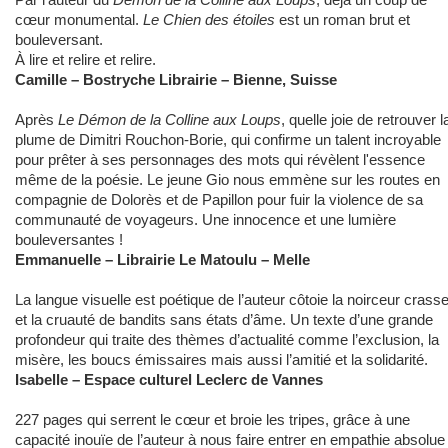
cœur monumental.
Le Chien des étoiles
est un roman brut et
bouleversant.
À lire et relire et relire.
Camille – Bostryche Librairie – Bienne, Suisse
Après
Le Démon de la Colline aux Loups
, quelle joie de retrouver l
plume de Dimitri Rouchon-Borie, qui confirme un talent incroyable
pour prêter à ses personnages des mots qui révèlent l'essence
même de la poésie. Le jeune Gio nous emmène sur les routes en
compagnie de Dolorès et de Papillon pour fuir la violence de sa
communauté de voyageurs. Une innocence et une lumière
bouleversantes !
Emmanuelle – Librairie Le Matoulu – Melle
La langue visuelle est poétique de l’auteur côtoie la noirceur crass
et la cruauté de bandits sans états d’âme. Un texte d’une grande
profondeur qui traite des thèmes d’actualité comme l’exclusion, la
misère, les boucs émissaires mais aussi l’amitié et la solidarité.
Isabelle – Espace culturel Leclerc de Vannes
227 pages qui serrent le cœur et broie les tripes, grâce à une
capacité inouïe de l’auteur à nous faire entrer en empathie absolue