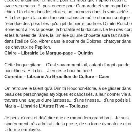
avec ses mains. Et puis encore pour Camarade et son regard de
chien. Un chien dans les étoiles, un tournevis dans la voie lactée...
Et la fresque à la craie d'une vie cabossée où le charbon souligne
l'étendue des possibles qu'un jet de pierre foudroie. Dimitri Roucho
Borie écrit à l'os la poésie, la brutalité et la douceur. Le feu des cor
et les fumées de l'âme, la lumière qu'une chouette aura fait naître
dans l'œil de Gio, vibrer dans le sourire de Dolores, chatoyer dans
les cheveux de Papillon.
Claire – Librairie Le Marque-page – Quintin
Cette langue gitane... C’est savamment fait, autant d’argot que de
punchlines. Et la fin… J’en reste bouche bée !
Corentin – Librairie Au Brouillon de Culture – Caen
On retrouve le talent qu'a Dimitri Rouchon-Borie, à se glisser dans 
peau des personnages atypiques et cabossés, à leur donner vie à
travers une langue d'une justesse... d'une finesse... d'une poésie !..
Maria – Librairie L’Autre Rive – Toulouse
Je peux d’ores et déjà dire que ce roman fera grand bruit. Je suis
sincèrement très admiratif de la prose, de sa force évocatrice et d
la forme employée.