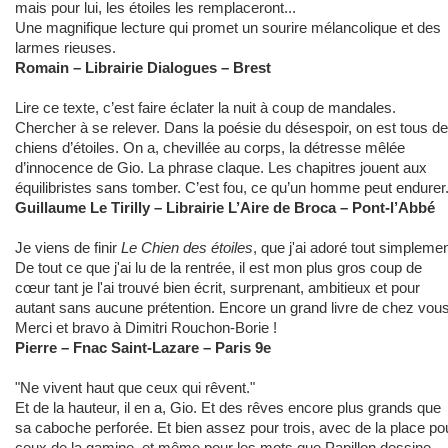
mais pour lui, les étoiles les remplaceront...
Une magnifique lecture qui promet un sourire mélancolique et des
larmes rieuses.
Romain – Librairie Dialogues – Brest
Lire ce texte, c’est faire éclater la nuit à coup de mandales.
Chercher à se relever. Dans la poésie du désespoir, on est tous d
chiens d’étoiles. On a, chevillée au corps, la détresse mêlée
d’innocence de Gio. La phrase claque. Les chapitres jouent aux
équilibristes sans tomber. C’est fou, ce qu’un homme peut endurer
Guillaume Le Tirilly – Librairie L’Aire de Broca – Pont-l’Abbé
Je viens de finir
Le Chien des étoiles
, que j'ai adoré tout simplemen
De tout ce que j'ai lu de la rentrée, il est mon plus gros coup de
cœur tant je l'ai trouvé bien écrit, surprenant, ambitieux et pour
autant sans aucune prétention. Encore un grand livre de chez vous
Merci et bravo à Dimitri Rouchon-Borie !
Pierre – Fnac Saint-Lazare – Paris 9e
"Ne vivent haut que ceux qui rêvent."
Et de la hauteur, il en a, Gio. Et des rêves encore plus grands que
sa caboche perforée. Et bien assez pour trois, avec de la place po
ceux de la gamine, et même pour les mots que Papillon dessine