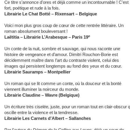
Ce titre s'annonce d'ores et déjà comme un incontournable ! C'est
fort, poétique et rude à la fois.
Librairie Le Chat Botté – Rixensart – Belgique
Voici mon plus gros coup de cœur de cette rentrée littéraire. Un
roman absolument bouleversant !
e
Laëtitia – Librairie L’Arabesque – Paris 19
Un conte de la nuit, sombre et sauvage, qui nous raconte une
histoire de vengeance et d’amour. Dimitri Rouchon-Borie est
décidemment maître dans l’art du contraste violent, celui des
images qui persistent longtemps au fond des yeux et du cœur.
Librairie Sauramps – Montpellier
Un roman qui se lit comme un conte, où la douceur et la bonté
viennent illuminer la noirceur du monde.
Librairie Claudine – Wavre (Belgique)
Un écriture très ciselée, juste, pour un roman tout en clair-obscur q
oscille entre la violence et la tendresse.
Librairie Les Carnets d’Albert – Sallanches
Par l'auteur du
Démon de la Colline aux Loups
, déjà un coup de