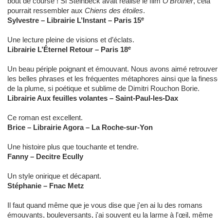
bout de course ! Si Steinbeck avait réalisé le film
O'Brother
, cela
pourrait ressembler aux
Chiens des étoiles
.
e
Sylvestre – Librairie L’Instant – Paris 15
Une lecture pleine de visions et d’éclats.
e
Librairie L’Éternel Retour – Paris 18
Un beau périple poignant et émouvant. Nous avons aimé retrouver
les belles phrases et les fréquentes métaphores ainsi que la fines
de la plume, si poétique et sublime de Dimitri Rouchon Borie.
Librairie Aux feuilles volantes – Saint-Paul-les-Dax
Ce roman est excellent.
Brice – Librairie Agora – La Roche-sur-Yon
Une histoire plus que touchante et tendre.
Fanny – Decitre Ecully
Un style onirique et décapant.
Stéphanie – Fnac Metz
Il faut quand même que je vous dise que j'en ai lu des romans
émouvants, bouleversants, j'ai souvent eu la larme à l'œil, même