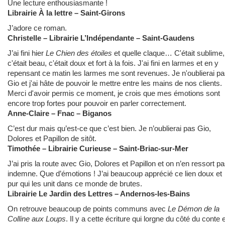
Une lecture enthousiasmante !
Librairie À la lettre – Saint-Girons
J’adore ce roman.
Christelle – Librairie L’Indépendante – Saint-Gaudens
J’ai fini hier
Le Chien des étoiles
et quelle claque… C'était sublime,
c'était beau, c'était doux et fort à la fois. J'ai fini en larmes et en y
repensant ce matin les larmes me sont revenues. Je n'oublierai p
Gio et j'ai hâte de pouvoir le mettre entre les mains de nos clients.
Merci d'avoir permis ce moment, je crois que mes émotions sont
encore trop fortes pour pouvoir en parler correctement.
Anne-Claire – Fnac – Biganos
C’est dur mais qu’est-ce que c’est bien. Je n’oublierai pas Gio,
Dolores et Papillon de sitôt.
Timothée – Librairie Curieuse – Saint-Briac-sur-Mer
J’ai pris la route avec Gio, Dolores et Papillon et on n’en ressort p
indemne. Que d’émotions ! J’ai beaucoup apprécié ce lien doux et
pur qui les unit dans ce monde de brutes.
Librairie Le Jardin des Lettres – Andernos-les-Bains
On retrouve beaucoup de points communs avec
Le Démon de la
Colline aux Loups
. Il y a cette écriture qui lorgne du côté du conte 