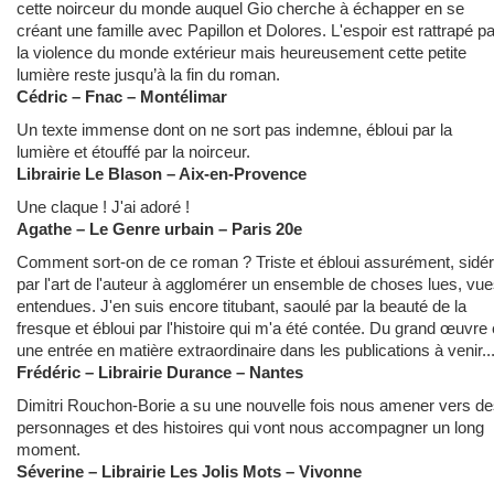
cette noirceur du monde auquel Gio cherche à échapper en se
créant une famille avec Papillon et Dolores. L'espoir est rattrapé pa
la violence du monde extérieur mais heureusement cette petite
lumière reste jusqu’à la fin du roman.
Cédric – Fnac – Montélimar
Un texte immense dont on ne sort pas indemne, ébloui par la
lumière et étouffé par la noirceur.
Librairie Le Blason – Aix-en-Provence
Une claque ! J'ai adoré !
Agathe – Le Genre urbain – Paris 20e
Comment sort-on de ce roman ? Triste et ébloui assurément, sidé
par l'art de l'auteur à agglomérer un ensemble de choses lues, vue
entendues. J'en suis encore titubant, saoulé par la beauté de la
fresque et ébloui par l'histoire qui m'a été contée. Du grand œuvre 
une entrée en matière extraordinaire dans les publications à venir..
Frédéric – Librairie Durance – Nantes
Dimitri Rouchon-Borie a su une nouvelle fois nous amener vers d
personnages et des histoires qui vont nous accompagner un long
moment.
Séverine – Librairie Les Jolis Mots – Vivonne