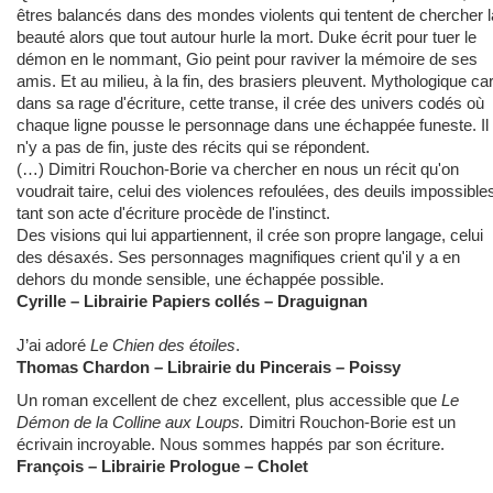
êtres balancés dans des mondes violents qui tentent de chercher l
beauté alors que tout autour hurle la mort. Duke écrit pour tuer le
démon en le nommant, Gio peint pour raviver la mémoire de ses
amis. Et au milieu, à la fin, des brasiers pleuvent. Mythologique ca
dans sa rage d'écriture, cette transe, il crée des univers codés où
chaque ligne pousse le personnage dans une échappée funeste. Il
n'y a pas de fin, juste des récits qui se répondent.
(…) Dimitri Rouchon-Borie va chercher en nous un récit qu'on
voudrait taire, celui des violences refoulées, des deuils impossible
tant son acte d'écriture procède de l'instinct.
Des visions qui lui appartiennent, il crée son propre langage, celui
des désaxés. Ses personnages magnifiques crient qu'il y a en
dehors du monde sensible, une échappée possible.
Cyrille – Librairie Papiers collés – Draguignan
J’ai adoré
Le Chien des étoiles
.
Thomas Chardon – Librairie du Pincerais – Poissy
Un roman excellent de chez excellent, plus accessible que
Le
Démon de la Colline aux Loups.
Dimitri Rouchon-Borie est un
écrivain incroyable. Nous sommes happés par son écriture.
François – Librairie Prologue – Cholet