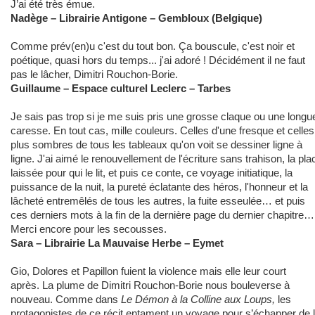
J’ai été très émue.
Nadège – Librairie Antigone – Gembloux (Belgique)
Comme prév(en)u c'est du tout bon. Ça bouscule, c'est noir et
poétique, quasi hors du temps... j'ai adoré ! Décidément il ne faut
pas le lâcher, Dimitri Rouchon-Borie.
Guillaume – Espace culturel Leclerc – Tarbes
Je sais pas trop si je me suis pris une grosse claque ou une longu
caresse. En tout cas, mille couleurs. Celles d'une fresque et celles
plus sombres de tous les tableaux qu'on voit se dessiner ligne à
ligne. J'ai aimé le renouvellement de l'écriture sans trahison, la pla
laissée pour qui le lit, et puis ce conte, ce voyage initiatique, la
puissance de la nuit, la pureté éclatante des héros, l'honneur et la
lâcheté entremêlés de tous les autres, la fuite esseulée… et puis
ces derniers mots à la fin de la dernière page du dernier chapitre…
Merci encore pour les secousses.
Sara – Librairie La Mauvaise Herbe – Eymet
Gio, Dolores et Papillon fuient la violence mais elle leur court
après. La plume de Dimitri Rouchon-Borie nous bouleverse à
nouveau. Comme dans
Le Démon à la Colline aux Loups,
les
protagonistes de ce récit entament un voyage pour s’échapper de 