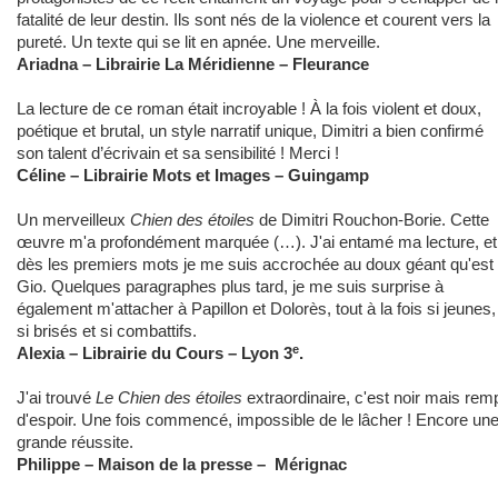
fatalité de leur destin. Ils sont nés de la violence et courent vers la
pureté. Un texte qui se lit en apnée. Une merveille.
Ariadna – Librairie La Méridienne – Fleurance
La lecture de ce roman était incroyable ! À la fois violent et doux,
poétique et brutal, un style narratif unique, Dimitri a bien confirmé
son talent d’écrivain et sa sensibilité ! Merci !
Céline – Librairie Mots et Images – Guingamp
Un merveilleux
Chien des étoiles
de Dimitri Rouchon-Borie. Cette
œuvre m'a profondément marquée (…). J'ai entamé ma lecture, et
dès les premiers mots je me suis accrochée au doux géant qu'est
Gio. Quelques paragraphes plus tard, je me suis surprise à
également m'attacher à Papillon et Dolorès, tout à la fois si jeunes,
si brisés et si combattifs.
e
Alexia – Librairie du Cours – Lyon 3
.
J'ai trouvé
Le Chien des étoiles
extraordinaire, c'est noir mais remp
d'espoir. Une fois commencé, impossible de le lâcher ! Encore un
grande réussite.
Philippe – Maison de la presse – Mérignac