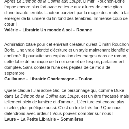
Après
Le Démon de la Colline aux Loups
, Dimitri Rouchon-Borie
frappe encore plus fort avec ce texte aux allures de conte gitan
d'une beauté terrible. L'auteur parvient par la magie des mots, à fai
émerger de la lumière du fin fond des ténèbres. Immense coup de
cœur !
Valérie – Librairie Un monde à soi – Roanne
Admiration totale pour cet enivrant créateur qu’est Dimitri Rouchon
Borie. Une vraie identité d’écriture et un style maintenant identifié e
confirmé. Il poursuite son exploration des marges dans ce roman,
cette fable démoniaque de la noirceur et de l'espoir, parfaitement
domptée. Sans conteste l'une des pépites de ce mois de
septembre.
Guillaume – Librairie Charlemagne – Toulon
Quelle claque ! J'ai adoré Gio, ce personnage qui, comme Duke
dans
Le Démon de la Colline aux Loups
, est un être fracassé mais
tellement plein de lumière et d'amour... L'écriture est encore plus
ciselée, plus poétique aussi. C'est un texte très fort ! Que nous
défendrons avec ardeur ! Vous pouvez compter sur nous !
Laure – La Petite Librairie – Sommières