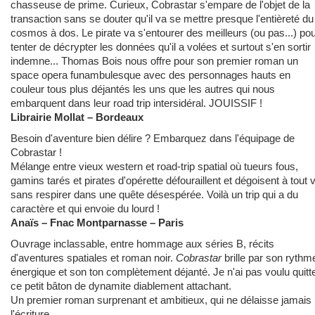
chasseuse de prime. Curieux, Cobrastar s'empare de l'objet de la
transaction sans se douter qu'il va se mettre presque l'entièreté du
cosmos à dos. Le pirate va s'entourer des meilleurs (ou pas...) po
tenter de décrypter les données qu'il a volées et surtout s'en sortir
indemne... Thomas Bois nous offre pour son premier roman un
space opera funambulesque avec des personnages hauts en
couleur tous plus déjantés les uns que les autres qui nous
embarquent dans leur road trip intersidéral. JOUISSIF !
Librairie Mollat – Bordeaux
Besoin d'aventure bien délire ? Embarquez dans l'équipage de
Cobrastar !
Mélange entre vieux western et road-trip spatial où tueurs fous,
gamins tarés et pirates d'opérette défouraillent et dégoisent à tout 
sans respirer dans une quête désespérée. Voilà un trip qui a du
caractère et qui envoie du lourd !
Anaïs – Fnac Montparnasse – Paris
Ouvrage inclassable, entre hommage aux séries B, récits
d'aventures spatiales et roman noir.
Cobrastar
brille par son rythm
énergique et son ton complètement déjanté. Je n'ai pas voulu quitt
ce petit bâton de dynamite diablement attachant.
Un premier roman surprenant et ambitieux, qui ne délaisse jamais
l'écriture.