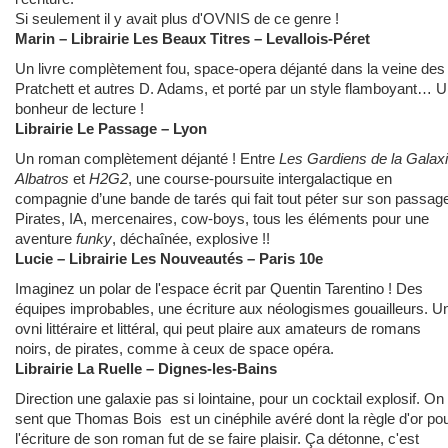
Si seulement il y avait plus d'OVNIS de ce genre !
Marin – Librairie Les Beaux Titres – Levallois-Péret
Un livre complètement fou, space-opera déjanté dans la veine des
Pratchett et autres D. Adams, et porté par un style flamboyant… 
bonheur de lecture !
Librairie Le Passage – Lyon
Un roman complètement déjanté ! Entre
Les Gardiens de la Galax
Albatros
et
H2G2
, une course-poursuite intergalactique en
compagnie d’une bande de tarés qui fait tout péter sur son passage
Pirates, IA, mercenaires, cow-boys, tous les éléments pour une
aventure
funky
, déchaînée, explosive !!
Lucie – Librairie Les Nouveautés – Paris 10e
Imaginez un polar de l'espace écrit par Quentin Tarentino ! Des
équipes improbables, une écriture aux néologismes gouailleurs. U
ovni littéraire et littéral, qui peut plaire aux amateurs de romans
noirs, de pirates, comme à ceux de space opéra.
Librairie La Ruelle – Dignes-les-Bains
Direction une galaxie pas si lointaine, pour un cocktail explosif. On
sent que Thomas Bois est un cinéphile avéré dont la règle d'or po
l'écriture de son roman fut de se faire plaisir. Ça détonne, c'est