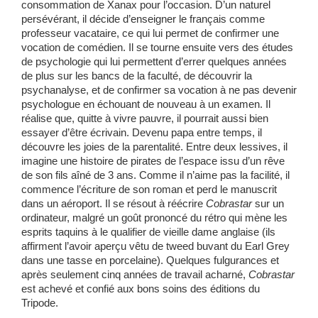
consommation de Xanax pour l’occasion. D’un naturel
persévérant, il décide d’enseigner le français comme
professeur vacataire, ce qui lui permet de confirmer une
vocation de comédien. Il se tourne ensuite vers des études
de psychologie qui lui permettent d’errer quelques années
de plus sur les bancs de la faculté, de découvrir la
psychanalyse, et de confirmer sa vocation à ne pas devenir
psychologue en échouant de nouveau à un examen. Il
réalise que, quitte à vivre pauvre, il pourrait aussi bien
essayer d’être écrivain. Devenu papa entre temps, il
découvre les joies de la parentalité. Entre deux lessives, il
imagine une histoire de pirates de l’espace issu d’un rêve
de son fils aîné de 3 ans. Comme il n’aime pas la facilité, il
commence l’écriture de son roman et perd le manuscrit
dans un aéroport. Il se résout à réécrire
Cobrastar
sur un
ordinateur, malgré un goût prononcé du rétro qui mène les
esprits taquins à le qualifier de vieille dame anglaise (ils
affirment l’avoir aperçu vêtu de tweed buvant du Earl Grey
dans une tasse en porcelaine). Quelques fulgurances et
après seulement cinq années de travail acharné,
Cobrastar
est achevé et confié aux bons soins des éditions du
Tripode.