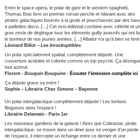
Entre le space opera, le polar de gare et le western spaghetti,
Thomas Bois livre un premier roman perché et hilarant avec des
pirates galactiques bourrés à la gnole et pourchassés par des tueu
à paillettes disco. […] Cet ovni éditorial combine avec célérité et u
gros zeste de déglingue tous les éléments
guilty
jouissifs qui ont fa
le bonheur de nos jeunes années. […] Albator n’a qu’à bien se tenir
Léonard Billot –
Les Inrockuptibles
Un polar spécialement spatial, complètement déjanté. Une
couverture acidulée et colorée comme un
trip
psyché. Ça dézingu
tout azimut.
Florent -
Bouquin Bouquine
-
Écouter l'émission complète ici
Ça dépote grave sa mère !
Sophie – Librairie Chez Simone – Bayonne
Un polar intergalactique complètement déjanté ! Les tontons
flingueurs dans l'espace !
Librairie Delamain - Paris 1er
Les nouveaux gardiens de la galaxie ! Alors que Cobrastar, pirate
intergalactique, se trouve dans un diner pour se venger d'un ponte
de l'espace, il intercepte un échange entre ce dernier et une