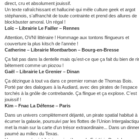
direct, cru et absolument jouissif.
Un texte rafraîchissant et halluciné qui mêle culture geek et argot
stéphanois, s'affranchit de toute contrainte et prend des allures de
blockbuster amoral. Un régal !
Loïc – Librairie Le Failler – Rennes
Attention, OVNI littéraire ! Hommage aux tontons flingueurs et
couverture la plus kitsch de l'année !
Catherine – Librairie Montbarbon – Bourg-en-Bresse
Ça fait pas dans la dentelle mais qu'est-ce que ça fait du bien de ri
bêtement comme un piozou !
Gaël – Librairie Le Grenier – Dinan
Ça dézingue à tout va dans ce premier roman de Thomas Bois.
Porté par des dialogues à la Audiard, avec des pirates de l'espace
torchés à la gnôle de contrebande. Ça flingue et ça explose. C'est
jouissif !
Kim – Fnac La Défense – Paris
Dans un univers complètement déjanté, un pirate spatial habitué à
écumer la galaxie, poursuivi par les flottes de l'Union Intergalactiqu
met la main sur la carte d'un trésor extraordinaire... Dans un dinne
paumé au milieu du Texas.