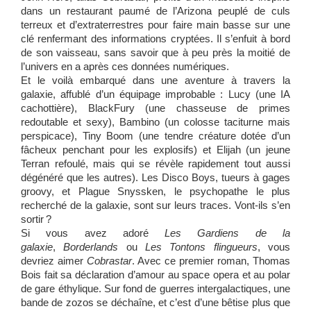
dans un restaurant paumé de l’Arizona peuplé de culs
terreux et d’extra­terrestres pour faire main basse sur une
clé ren­fermant des informations cryptées. Il s’enfuit à bord
de son vaisseau, sans savoir que à peu près la moitié de
l’univers en a après ces données numériques.
Et le voilà embarqué dans une aventure à travers la
galaxie, affublé d’un équipage improbable : Lucy (une IA
cachottière), BlackFury (une chasseuse de primes
redoutable et sexy), Bambino (un colosse taciturne mais
perspicace), Tiny Boom (une tendre créature dotée d’un
fâcheux penchant pour les explosifs) et Elijah (un jeune
Terran refoulé, mais qui se révèle rapidement tout aussi
dégénéré que les autres). Les ­Disco Boys, tueurs à gages
groovy, et Plague Snyssken, le psychopathe le plus
recherché de la galaxie, sont sur leurs traces. Vont-ils s’en
sortir ?
Si vous avez adoré
Les Gardiens de la
galaxie
,
Borderlands
ou
Les Tontons flingueurs
, vous
devriez aimer
Cobrastar
. Avec ce premier roman, Thomas
Bois fait sa déclaration d’amour au space opera et au polar
de gare éthylique. Sur fond de guerres intergalactiques, une
bande de zozos se déchaîne, et c’est d’une bêtise plus que