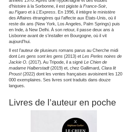
années 1970. Après une hypokhâgne et des études
d’histoire à la Sorbonne, il est pigiste à
France-Soir
,
au
Figaro
et à
L’Express
. En 1996, il intègre le ministère
des Affaires étrangères qui l’affecte aux États-Unis, où il
reste dix ans (New York, Los Angeles, Palm Springs) puis
en Inde, à New Delhi. À son retour, il passe deux ans à
Lisbonne avant de s’installer en Bourgogne, où il vit
aujourd’hui.
Il est l’auteur de plusieurs romans parus au Cherche midi
dont
Les gens sont les gens
(2013) et
Les Perles noires de
Jackie O.
(2017). Au Tripode, il a signé
Le Chien de
madame Halberstadt
(2019) et, chez Gallimard,
Clara lit
Proust
(2022) dont les ventes françaises avoisinent les 120
000 exemplaires. Ses livres sont traduits dans douze
langues.
Livres de l’auteur en poche