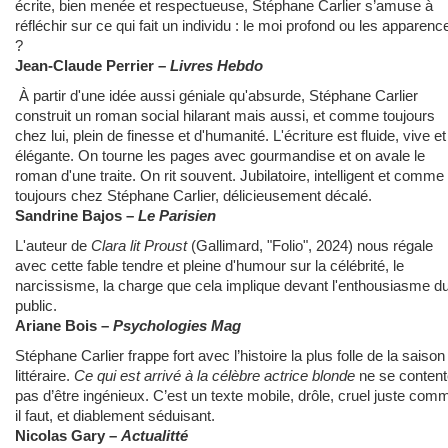
écrite, bien menée et respectueuse, Stéphane Carlier s’amuse à
réfléchir sur ce qui fait un individu : le moi profond ou les apparenc
?
Jean-Claude Perrier –
Livres
Hebdo
À partir d'une idée aussi géniale qu'absurde, Stéphane Carlier
construit un roman social hilarant mais aussi, et comme toujours
chez lui, plein de finesse et d'humanité. L'écriture est fluide, vive et
élégante. On tourne les pages avec gourmandise et on avale le
roman d'une traite. On rit souvent. Jubilatoire, intelligent et comme
toujours chez Stéphane Carlier, délicieusement décalé.
Sandrine Bajos –
Le Parisien
L'auteur de
Clara lit Proust
(Gallimard, "Folio", 2024) nous régale
avec cette fable tendre et pleine d'humour sur la célébrité, le
narcissisme, la charge que cela implique devant l'enthousiasme d
public.
Ariane Bois –
Psychologies Mag
Stéphane Carlier frappe fort avec l’histoire la plus folle de la saison
littéraire.
Ce qui est arrivé à la célèbre actrice blonde
ne se content
pas d’être ingénieux. C’est un texte mobile, drôle, cruel juste com
il faut, et diablement séduisant.
Nicolas Gary –
Actualitté