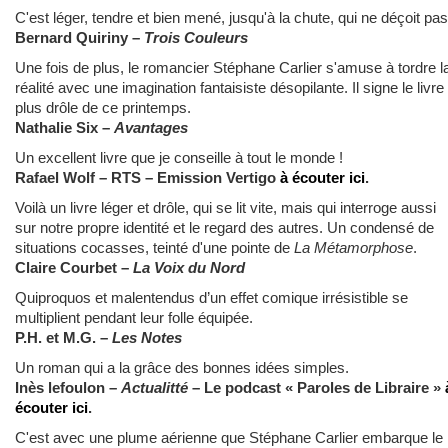
C'est léger, tendre et bien mené, jusqu'à la chute, qui ne déçoit pas
Bernard Quiriny –
Trois Couleurs
Une fois de plus, le romancier Stéphane Carlier s'amuse à tordre l
réalité avec une imagination fantaisiste désopilante. Il signe le livre 
plus drôle de ce printemps.
Nathalie Six –
Avantages
Un excellent livre que je conseille à tout le monde !
Rafael Wolf – RTS – Emission Vertigo
à écouter ici
.
Voilà un livre léger et drôle, qui se lit vite, mais qui interroge aussi
sur notre propre identité et le regard des autres. Un condensé de
situations cocasses, teinté d'une pointe de
La Métamorphose
.
Claire Courbet –
La Voix du Nord
Quiproquos et malentendus d’un effet comique irrésistible se
multiplient pendant leur folle équipée.
P.H. et M.G. –
Les Notes
Un roman qui a la grâce des bonnes idées simples.
Inès lefoulon
–
Actualitté
–
Le podcast « Paroles de Libraire »
écouter ici
.
C'est avec une plume aérienne que Stéphane Carlier embarque le