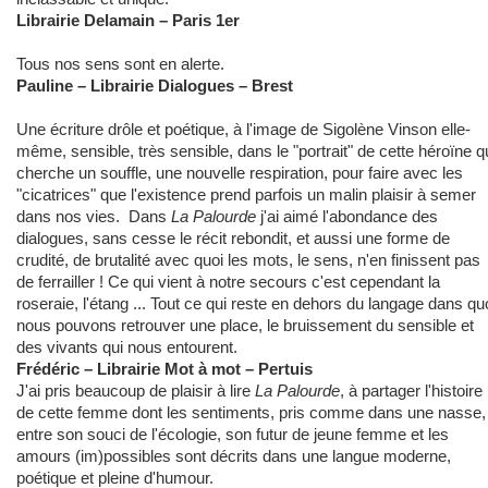
Librairie Delamain – Paris 1er
Tous nos sens sont en alerte.
Pauline – Librairie Dialogues – Brest
Une écriture drôle et poétique, à l'image de Sigolène Vinson elle-
même, sensible, très sensible, dans le "portrait" de cette héroïne q
cherche un souffle, une nouvelle respiration, pour faire avec les
"cicatrices" que l'existence prend parfois un malin plaisir à semer
dans nos vies. Dans
La Palourde
j'ai aimé l'abondance des
dialogues, sans cesse le récit rebondit, et aussi une forme de
crudité, de brutalité avec quoi les mots, le sens, n'en finissent pas
de ferrailler ! Ce qui vient à notre secours c'est cependant la
roseraie, l'étang ... Tout ce qui reste en dehors du langage dans qu
nous pouvons retrouver une place, le bruissement du sensible et
des vivants qui nous entourent.
Frédéric – Librairie Mot à mot – Pertuis
J'ai pris beaucoup de plaisir à lire
La Palourde
, à partager l'histoire
de cette femme dont les sentiments, pris comme dans une nasse,
entre son souci de l'écologie, son futur de jeune femme et les
amours (im)possibles sont décrits dans une langue moderne,
poétique et pleine d'humour.