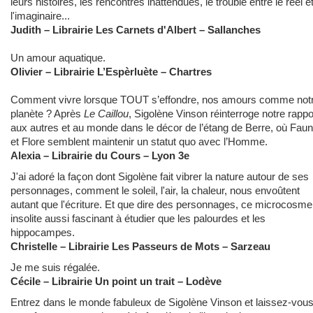
leurs histoires, les rencontres inattendues, le trouble entre le réel e
l'imaginaire...
Judith – Librairie Les Carnets d'Albert – Sallanches
Un amour aquatique.
Olivier – Librairie L’Espèrluète – Chartres
Comment vivre lorsque TOUT s’effondre, nos amours comme not
planète ? Après
Le Caillou
, Sigolène Vinson réinterroge notre rappo
aux autres et au monde dans le décor de l’étang de Berre, où Fau
et Flore semblent maintenir un statut quo avec l’Homme.
Alexia – Librairie du Cours – Lyon 3e
J'ai adoré la façon dont Sigolène fait vibrer la nature autour de ses
personnages, comment le soleil, l'air, la chaleur, nous envoûtent
autant que l'écriture. Et que dire des personnages, ce microcosme
insolite aussi fascinant à étudier que les palourdes et les
hippocampes.
Christelle – Librairie Les Passeurs de Mots – Sarzeau
Je me suis régalée.
Cécile – Librairie Un point un trait – Lodève
Entrez dans le monde fabuleux de Sigolène Vinson et laissez-vou