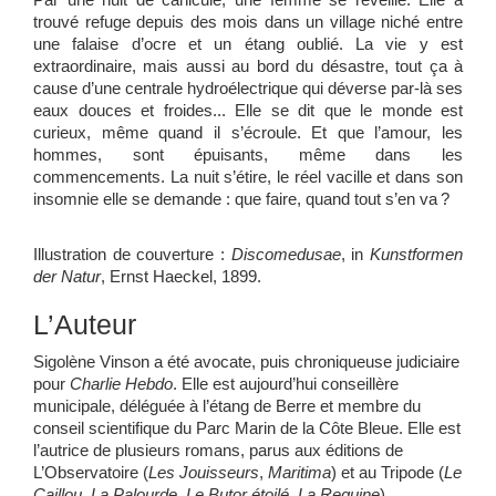
trouvé refuge depuis des mois dans un village niché entre
une falaise d’ocre et un étang oublié. La vie y est
extraordinaire, mais aussi au bord du désastre, tout ça à
cause d’une centrale hydroélectrique qui déverse par-là ses
eaux douces et froides... Elle se dit que le monde est
curieux, même quand il s’écroule. Et que l’amour, les
hommes, sont épuisants, même dans les
commencements. La nuit s’étire, le réel vacille et dans son
insomnie elle se demande : que faire, quand tout s’en va ?
Illustration de couverture :
Discomedusae
, in
Kunstformen
der Natur
, Ernst Haeckel, 1899.
L’Auteur
Sigolène Vinson a été avocate, puis chroniqueuse judiciaire
pour
Charlie Hebdo
. Elle est aujourd’hui conseillère
municipale, déléguée à l’étang de Berre et membre du
conseil scientifique du Parc Marin de la Côte Bleue. Elle est
l’autrice de plusieurs romans, parus aux éditions de
L’Observatoire (
Les
Jouisseurs
,
Maritima
) et au Tripode (
Le
Caillou
,
La Palourde
,
Le Butor étoilé, La Requine
).