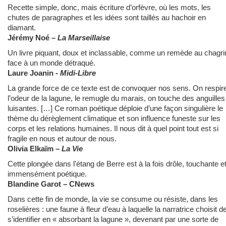
Recette simple, donc, mais écriture d’orfèvre, où les mots, les
chutes de paragraphes et les idées sont taillés au hachoir en
diamant.
Jérémy Noé –
La Marseillaise
Un livre piquant, doux et inclassable, comme un remède au chagri
face à un monde détraqué.
Laure Joanin -
Midi-Libre
La grande force de ce texte est de convoquer nos sens. On respir
l’odeur de la lagune, le remugle du marais, on touche des anguilles
luisantes. […] Ce roman poétique déploie d’une façon singulière le
thème du dérèglement climatique et son influence funeste sur les
corps et les relations humaines. Il nous dit à quel point tout est si
fragile en nous et autour de nous.
Olivia Elkaïm –
La Vie
Cette plongée dans l'étang de Berre est à la fois drôle, touchante e
immensément poétique.
Blandine Garot – CNews
Dans cette fin de monde, la vie se consume ou résiste, dans les
roselières : une faune à fleur d’eau à laquelle la narratrice choisit d
s’identifier en « absorbant la lagune », devenant par une sorte de