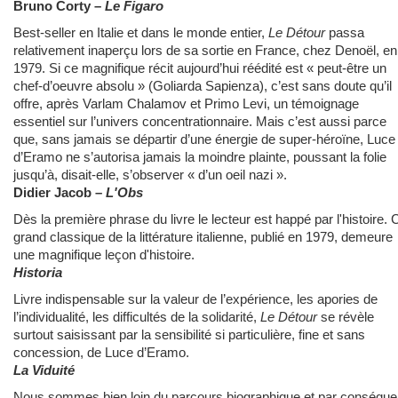
Bruno Corty –
Le Figaro
Best-seller en Italie et dans le monde entier,
Le Détour
passa
relativement inaperçu lors de sa sortie en France, chez Denoël, en
1979. Si ce magnifique récit aujourd’hui réédité est « peut-être un
chef-d’oeuvre absolu » (Goliarda Sapienza), c’est sans doute qu’il
offre, après Varlam Chalamov et Primo Levi, un témoignage
essentiel sur l’univers concentrationnaire. Mais c’est aussi parce
que, sans jamais se départir d’une énergie de super-héroïne, Luce
d’Eramo ne s’autorisa jamais la moindre plainte, poussant la folie
jusqu’à, disait-elle, s’observer « d’un oeil nazi ».
Didier Jacob –
L'Obs
Dès la première phrase du livre le lecteur est happé par l'histoire. 
grand classique de la littérature italienne, publié en 1979, demeure
une magnifique leçon d'histoire.
Historia
Livre indispensable sur la valeur de l’expérience, les apories de
l’individualité, les difficultés de la solidarité,
Le Détour
se révèle
surtout saisissant par la sensibilité si particulière, fine et sans
concession, de Luce d’Eramo.
La Viduité
Nous sommes bien loin du parcours biographique et par conséque