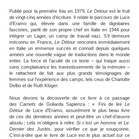
Publié pour la première fois en 1979,
Le Détour
est le fruit
de vingt-cinq années d’écriture. Il relate le parcours de Luce
d’Eramo qui, élevée dans une famille de dignitaires
fascistes, partit de son propre chef en Italie en 1944 pour
intégrer un Lager, un camp de travail nazi. S’il demeure
méconnu en France,
Le Détour
rencontra immédiatement
en Italie un immense succès et connaît depuis quelques
années une nouvelle vague de traductions dans le monde
entier. La force et l’acuité de ce texte – qui traque aussi
sans complaisance les travestissements de la mémoire –
le rattachent de fait aux plus grands témoignages de
femmes sur l’expérience des camps, tels ceux de Charlotte
Delbo et de Ruth Klüger.
Nous devons la découverte de ce livre à ce passage
des
Carnets
de Goliarda Sapienza : « Fini de lire
Le
Détour
de Luce d’Eramo, assurément le plus beau livre
de ces dix dernières années et peut-être un chef-d’œuvre
absolu ; cela m’obligera à relire
Si c’est un homme
et
Le
Dernier des Justes
, pour vérifier ce que je soupçonne.
C’est-à-dire que le livre de Luce est le plus actuel sur ce