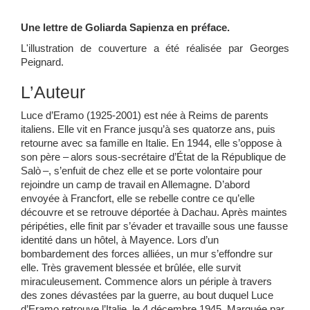
Une lettre de Goliarda Sapienza en préface.
L'illustration de couverture a été réalisée par Georges
Peignard.
L’Auteur
Luce d’Eramo (1925-2001) est née à Reims de parents
italiens. Elle vit en France jusqu’à ses quatorze ans, puis
retourne avec sa famille en Italie. En 1944, elle s’oppose à
son père – alors sous-secrétaire d’État de la République de
Salò –, s’enfuit de chez elle et se porte volontaire pour
rejoindre un camp de travail en Allemagne. D’abord
envoyée à Francfort, elle se rebelle contre ce qu’elle
découvre et se retrouve déportée à Dachau. Après maintes
péripéties, elle finit par s’évader et travaille sous une fausse
identité dans un hôtel, à Mayence. Lors d’un
bombardement des forces alliées, un mur s’effondre sur
elle. Très gravement blessée et brûlée, elle survit
miraculeusement. Commence alors un périple à travers
des zones dévastées par la guerre, au bout duquel Luce
d’Eramo retrouve l’Italie, le 4 décembre 1945. Marquée par