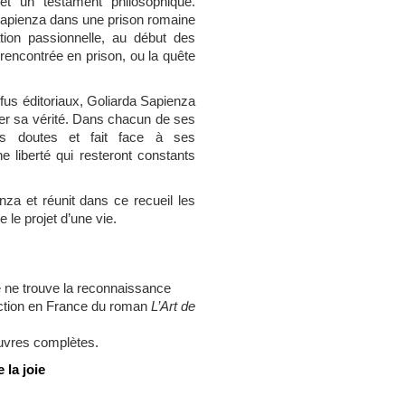
 un testament philosophique.
t Sapienza dans une prison romaine
tion passionnelle, au début des
encontrée en prison, ou la quête
refus éditoriaux, Goliarda Sapienza
her sa vérité. Dans chacun de ses
es doutes et fait face à ses
 liberté qui resteront constants
za et réunit dans ce recueil les
 le projet d’une vie.
e ne trouve la reconnaissance
uction en France du roman
L’Art de
vres
complètes.
 la joie