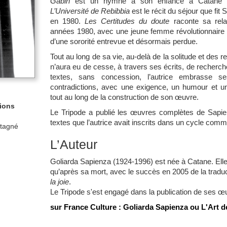
Gabin
est un hymne à son enfance à Catane et
L’Université de Rebibbia
est le récit du séjour que fi
en 1980.
Les Certitudes du doute
raconte sa rela
années 1980, avec une jeune femme révolutionnaire r
d’une sororité entrevue et désormais perdue.
Tout au long de sa vie, au-delà de la solitude et des 
n’aura eu de cesse, à travers ses écrits, de recherc
textes, sans concession, l’autrice embrasse s
contradictions, avec une exigence, un humour et une
tout au long de la construction de son œuvre.
tions
Le Tripode a publié les œuvres complètes de Sapien
textes que l’autrice avait inscrits dans un cycle comme
stagné
L’Auteur
Goliarda Sapienza
(1924-1996) est née à Catane. Ell
qu’après sa mort, avec le succès en 2005 de la trad
la joie
.
Le Tripode s'est engagé dans la publication de ses
œu
sur France Culture :
Goliarda Sapienza ou L'Art de