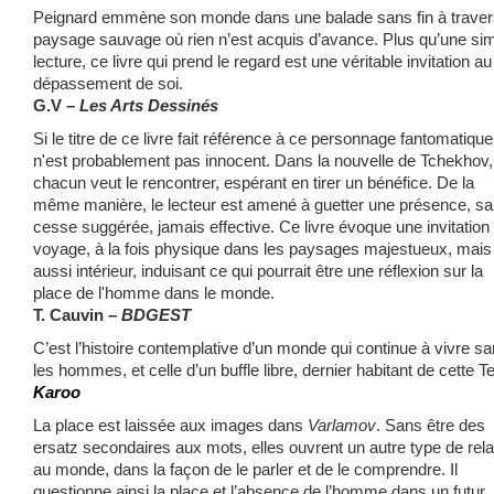
Peignard emmène son monde dans une balade sans fin à traver
paysage sauvage où rien n’est acquis d’avance. Plus qu’une si
lecture, ce livre qui prend le regard est une véritable invitation au
dépassement de soi.
G.V –
Les Arts Dessinés
Si le titre de ce livre fait référence à ce personnage fantomatique
n'est probablement pas innocent. Dans la nouvelle de Tchekhov,
chacun veut le rencontrer, espérant en tirer un bénéfice. De la
même manière, le lecteur est amené à guetter une présence, s
cesse suggérée, jamais effective. Ce livre évoque une invitation
voyage, à la fois physique dans les paysages majestueux, mais
aussi intérieur, induisant ce qui pourrait être une réflexion sur la
place de l'homme dans le monde.
T. Cauvin –
BDGEST
C’est l’histoire contemplative d’un monde qui continue à vivre s
les hommes, et celle d’un buffle libre, dernier habitant de cette Te
Karoo
La place est laissée aux images dans
Varlamov
. Sans être des
ersatz secondaires aux mots, elles ouvrent un autre type de rela
au monde, dans la façon de le parler et de le comprendre. Il
questionne ainsi la place et l’absence de l’homme dans un futur