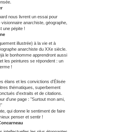
ensée.
er
ard nous livrent un essai pour
visionnaire anarchiste, géographe,
st une pépite !
nne
ement illustrée) à la vie et à
éographe anarchiste du XXe siècle.
déjà le bonhomme apprendront aussi
et les peintures se répondent : un
terme !
es élans et les convictions d'Élisée
itres thématiques, superbement
nctués d'extraits et de citations.
our d'une page : "Surtout mon ami,
!"
te, qui donne le sentiment de faire
ieux penser et sentir !
– Concarneau
s intellectuelles les plus étonnantes