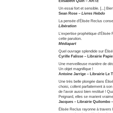
Elisabeth Quin –
ARTE
Un essai fort et sensible. [...] Bi
Sean Rose –
Livres Hebdo
La pensée d'Élisée Reclus conser
Libération
L'expertise prophétique d'Élisée
cette parution.
Médiapart
Quel ouvrage splendide sur Élisé
Cyrille Falisse – Librairie Papi
Une merveilleuse manière de déc
Un objet magnifique !
Antoine Jarrige – Librairie Le
Une très belle plongée dans Élisée
choisi, collent parfaitement à son
de l'avoir aussi bien restitué ! 
Peignard, elles se marient vraime
Jacques – Librairie Quilombo –
Élisée Reclus rayonne à travers 