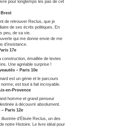
suivre pour longtemps les pas de cet
 Brest
tent de retrouver Reclus, que je
iaire de ses écrits politiques. En
s peu, de sa vie.
couverte qui me donne envie de me
s d'insistance.
Paris 17e
a construction, émaillée de textes
ins. Une agréable surprise !
veautés – Paris 10e
gnard est un génie et le parcours
 norme, est tout à fait incroyable.
 Aix-en-Provence
 grand homme et grand penseur
destinée à découvrir absolument.
s – Paris 12e
llustrée d'Élisée Reclus, un des
 notre Histoire. Le livre idéal pour