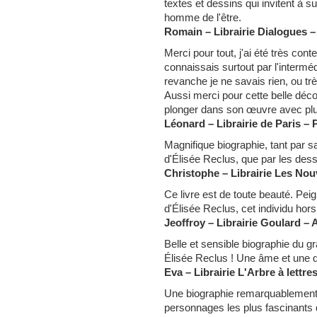
textes et dessins qui invitent à 
homme de l'être.
Romain – Librairie Dialogues –
Merci pour tout, j'ai été très con
connaissais surtout par l'interméd
revanche je ne savais rien, ou trè
Aussi merci pour cette belle dé
plonger dans son œuvre avec plu
Léonard – Librairie de Paris – 
Magnifique biographie, tant par s
d'Élisée Reclus, que par les dess
Christophe – Librairie Les Nou
Ce livre est de toute beauté. Pei
d'Élisée Reclus, cet individu hors
Jeoffroy – Librairie Goulard –
Belle et sensible biographie du
Élisée Reclus ! Une âme et une 
Eva – Librairie L'Arbre à lettre
Une biographie remarquablement i
personnages les plus fascinants de