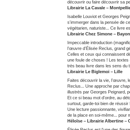
découvrir ou faire découvrir sa p
Librairie La Cavale – Montpelli
Isabelle Louviot et Georges Peign
s'immerger dans la pensée de ce 
végétarien, naturiste... Ce livre e
Librairie Chez Simone – Bayo
Impeccable introduction (magnifiqu
l'œuvre d'Élisée Reclus, grand g
Celles et ceux qui connaissent 
une foule de choses ! Les textes 
très beau livre dans les sens du 
Librairie Le Biglemoi – Lille
Faites découvrir la vie, l'œuvre, l
Reclus... Une approche par chap
illustrés par Georges Peignard, po
Et ce si beau mot d'ordre, au dét
surtout, garde-toi bien de réussir 
Une lecture passionnante, vivifian
de la place en soi-même... pour m
Héloïse – Librairie Albertine 
Élisée Reclus est l'une des figure