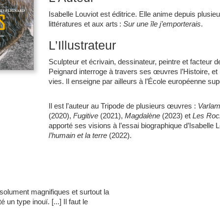
Isabelle Louviot est éditrice. Elle anime depuis plusi
littératures et aux arts :
Sur une île j’emporterais
.
L’Illustrateur
Sculpteur et écrivain, dessinateur, peintre et facteur
Peignard interroge à travers ses œuvres l’Histoire, et 
vies. Il enseigne par ailleurs à l’École européenne sup
Il est l’auteur au Tripode de plusieurs œuvres :
Varla
(2020),
Fugitive
(2021),
Magdalène
(2023) et
Les Roc
apporté ses visions à l’essai biographique d’Isabelle L
l’humain et la terre
(2022).
olument magnifiques et surtout la
 un type inouï. [...] Il faut le