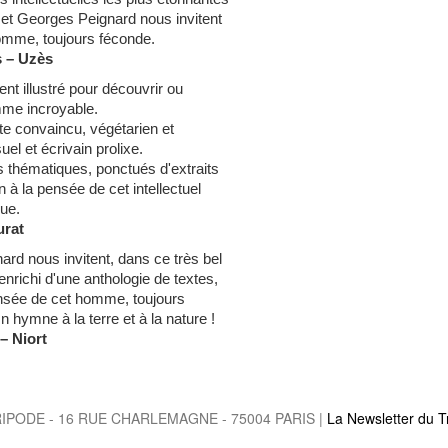
t et Georges Peignard nous invitent
omme, toujours féconde.
s – Uzès
t illustré pour découvrir ou
mme incroyable.
te convaincu, végétarien et
el et écrivain prolixe.
s thématiques, ponctués d'extraits
on à la pensée de cet intellectuel
ue.
urat
ard nous invitent, dans ce très bel
enrichi d'une anthologie de textes,
ensée de cet homme, toujours
 hymne à la terre et à la nature !
– Niort
RIPODE - 16 RUE CHARLEMAGNE - 75004 PARIS |
La Newsletter du T