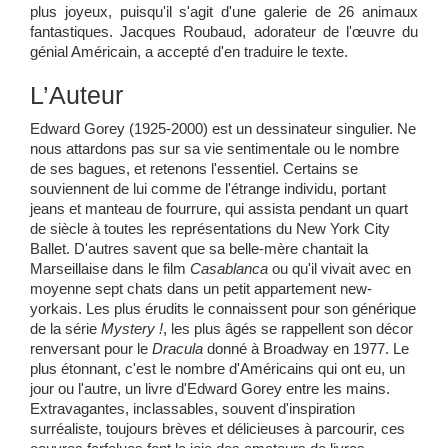
plus joyeux, puisqu'il s'agit d'une galerie de 26 animaux
fantastiques. Jacques Roubaud, adorateur de l'œuvre du
génial Américain, a accepté d'en traduire le texte.
L’Auteur
Edward Gorey (1925-2000) est un dessinateur singulier. Ne
nous attardons pas sur sa vie sentimentale ou le nombre
de ses bagues, et retenons l'essentiel. Certains se
souviennent de lui comme de l'étrange individu, portant
jeans et manteau de fourrure, qui assista pendant un quart
de siècle à toutes les représentations du New York City
Ballet. D'autres savent que sa belle-mère chantait la
Marseillaise dans le film
Casablanca
ou qu'il vivait avec en
moyenne sept chats dans un petit appartement new-
yorkais. Les plus érudits le connaissent pour son générique
de la série
Mystery !
, les plus âgés se rappellent son décor
renversant pour le
Dracula
donné à Broadway en 1977. Le
plus étonnant, c'est le nombre d'Américains qui ont eu, un
jour ou l'autre, un livre d'Edward Gorey entre les mains.
Extravagantes, inclassables, souvent d'inspiration
surréaliste, toujours brèves et délicieuses à parcourir, ces