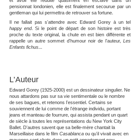
et avoir été réduite quasiment en esclave dans un
pensionnat londonien, elle est finalement secourue par un
gentleman qui lui permettra de retrouver sa fortune.
Il ne fallait pas s'attendre avec Edward Gorey à un tel
happy end
. Si le point de départ de son histoire est très
proche du texte original, la chute en est bien différente et
rappelle un autre sommet d'humour noir de l'auteur,
Les
Enfants fichus
...
L’Auteur
Edward Gorey (1925-2000) est un dessinateur singulier. Ne
nous attardons pas sur sa vie sentimentale ou le nombre
de ses bagues, et retenons l'essentiel. Certains se
souviennent de lui comme de l'étrange individu, portant
jeans et manteau de fourrure, qui assista pendant un quart
de siècle à toutes les représentations du New York City
Ballet. D'autres savent que sa belle-mère chantait la
Marseillaise dans le film
Casablanca
ou qu'il vivait avec en
moyenne sept chats dans un petit appartement new-