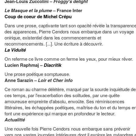
Jean-Louis Zuccolini –
Froggy's delight
Le Masque et la plume
– France Inter
Coup de coeur de Michel Crépu
Dans une prose, captivante tant son opacité révèle la transparenc
des apparences, Pierre Cendors nous embarque dans un voyage
onirique, existentiel dans les commencements et
recommencements. [...]. Une écriture à découvrir.
La Viduité
On referme ce livre comme on ferme les yeux, pour mieux rêver.
Lucien Raphmaj –
Diacritik
Une prose poétique somptueuse.
Anne Sarazin –
Loir et Cher info
Ce roman au charme délétère, marqué par la sourde inquiétude de
ces temps, par l'exacerbation des solitudes, par une quête
amoureuse empreinte d'absolu, envoûte. Ses réminiscences
littéraires, les échappées poétiques, maîtrise du ton et du temps e
font une expérience qui marque en profondeur le lecteur.
Actualitté
Une nouvelle fois Pierre Cendors nous embarque sans prévenir
vers nos vastes journées intérieures dont il explore les méandres 