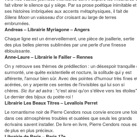
fait vibrer le silence qui y siège. Par sa prose poétique inimitable et
ses histoires imbriquées aux accents métaphysiques, il fait de
Silens Moon
un vaisseau d'or croisant au large de terres
embrumées.
Andreas – Librairie Myriagone – Angers
Chaque ligne est un émerveillement, une pièce de joaillerie, sertie
des plus belles pierres sublimées par une perle d'une finesse
éblouissante.
Anne-Laure – Librairie le Failler – Rennes
On y retrouve ses thèmes de prédilection : un désespoir tranquille 
surmonté, une quête existentielle et nocture, la solitude qui y est
afférente, l'amour bien sûr. Avec des pointes d'humour très fines e
acérées, on y arpente ces sentes de l'invisibles qui lui son si
chères.
Sic itur ad astra
: "c'est ainsi qu'on s'élève vers les étoiles
Le dernier des bijoux du poète-roi !
Librairie Les Beaux Titres – Levallois Perret
Le romantisme noir de Pierre Cendors nous convie encore une foi
dans ces atmosphères troubles et ouatées que seuls les grands
écrivains savent installer. De livre en livre, Pierre Cendors nous es
de plus en plus précieux.
Librairie de Paris – Paris 17e