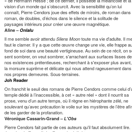
» de Hermann Hesse ; de ce dernier, il possède la mélancolie et la
vision d’un monde qui s’obscurcit. Avec la sensibilité qu’on lui
connaît, Pierre Cendors joue des effets de miroirs, de roman dans 
roman, de doubles, d’échos dans le silence et la solitude de
paysages intérieurs pour créer une œuvre magnétique.
Aline –
Onlalu
Il me semble avoir attendu
Silens Moon
toute ma vie d'adulte. Il m
faut le clamer. Il y a que cette œuvre change une vie, elle frappe a
fond de soi dans une beauté vertigineuse. Au sein de ce récit, on s
sent sombrer, on veut sombrer, s'arrachant aux surfaces lisses de
nos existences prétentieuses, recherchant à s'exposer plus avant,
la morsure suprême et délicate qui nous attend rageusement dans
nos propres demeures.
Sous-terraines.
Joh Reader
On franchit le seuil des romans de Pierre Cendors comme celui d’
temple dédié à l’inaccessible, à cet « autre réel » dont il nourrit sa
prose, venu d’un autre temps, où il règne en hiérophante zélé, ne
soulevant qu’avec précaution le voile sur les mystères de l’être afi
de les garder de la profanation.
Véronique Cassarin-Grand –
L'Obs
Pierre Cendors fait partie de ces auteurs qu'il faut absolument lire.