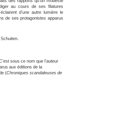
aits des rapports qu'un modeste
iger au cours de ses filatures
éclairent d'une autre lumière le
ns de ses protagonistes apparus
s Schuiten.
C'est sous ce nom que l'auteur
arus aux éditions de la
de (
Chroniques scandaleuses de