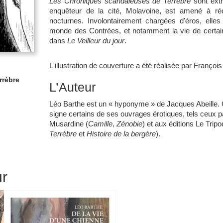
Les Chroniques scandaleuses de Terrèbre
sont extr
enquêteur de la cité, Molavoine, est amené à réd
nocturnes. Involontairement chargées d'éros, elles 
monde des Contrées, et notamment la vie de certai
dans
Le Veilleur du jour
.
L'illustration de couverture a été réalisée par Françoi
rrèbre
L’Auteur
Léo Barthe est un « hyponyme » de Jacques Abeille. 
signe certains de ses ouvrages érotiques, tels ceux p
Musardine (
Camille
,
Zénobie
) et aux éditions Le Tripo
Terrèbre
et
Histoire de la bergère
).
ur