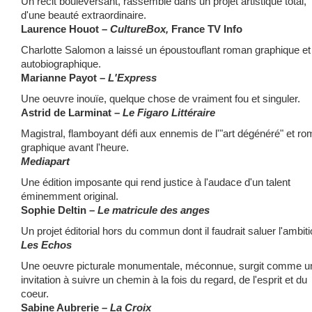
Un récit bouleversant, rassemblé dans un projet artistique total,
d'une beauté extraordinaire.
Laurence Houot –
CultureBox,
France TV Info
Charlotte Salomon a laissé un époustouflant roman graphique et
autobiographique.
Marianne Payot –
L'Express
Une oeuvre inouïe, quelque chose de vraiment fou et singuler.
Astrid de Larminat –
Le Figaro Littéraire
Magistral, flamboyant défi aux ennemis de l'"art dégénéré" et r
graphique avant l'heure.
Mediapart
Une édition imposante qui rend justice à l'audace d'un talent
éminemment original.
Sophie Deltin –
Le matricule des anges
Un projet éditorial hors du commun dont il faudrait saluer l'ambiti
Les Echos
Une oeuvre picturale monumentale, méconnue, surgit comme u
invitation à suivre un chemin à la fois du regard, de l'esprit et du
coeur.
Sabine Aubrerie –
La Croix