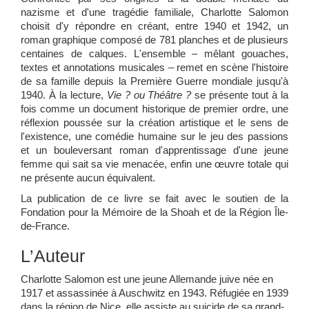
nazisme et d'une tragédie familiale, Charlotte Salomon
choisit d'y répondre en créant, entre 1940 et 1942, un
roman graphique composé de 781 planches et de plusieurs
centaines de calques. L'ensemble – mêlant gouaches,
textes et annotations musicales – remet en scène l'histoire
de sa famille depuis la Première Guerre mondiale jusqu'à
1940. À la lecture,
Vie ? ou Théâtre ?
se présente tout à la
fois comme un document historique de premier ordre, une
réflexion poussée sur la création artistique et le sens de
l'existence, une comédie humaine sur le jeu des passions
et un bouleversant roman d'apprentissage d'une jeune
femme qui sait sa vie menacée, enfin une œuvre totale qui
ne présente aucun équivalent.
La publication de ce livre se fait avec le soutien de la
Fondation pour la Mémoire de la Shoah et de la Région Île-
de-France.
L’Auteur
Charlotte Salomon est une jeune Allemande juive née en
1917 et assassinée à Auschwitz en 1943. Réfugiée en 1939
dans la région de Nice, elle assiste au suicide de sa grand-