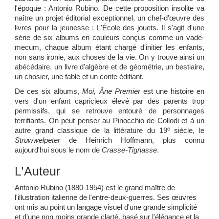
l'époque : Antonio Rubino. De cette proposition insolite va
naître un projet éditorial exceptionnel, un chef-d'œuvre des
livres pour la jeunesse : L'École des jouets. Il s'agit d'une
série de six albums en couleurs conçus comme un vade-
mecum, chaque album étant chargé d'initier les enfants,
non sans ironie, aux choses de la vie. On y trouve ainsi un
abécédaire, un livre d'algèbre et de géométrie, un bestiaire,
un chosier, une fable et un conte édifiant.
De ces six albums,
Moi, Âne Premier
est une histoire en
vers d'un enfant capricieux élevé par des parents trop
permissifs, qui se retrouve entouré de personnages
terrifiants. On peut penser au Pinocchio de Collodi et à un
e
autre grand classique de la littérature du 19
siècle, le
Struwwelpeter
de Heinrich Hoffmann, plus connu
aujourd'hui sous le nom de
Crasse-Tignasse
.
L’Auteur
Antonio Rubino (1880-1954) est le grand maître de
l'illustration italienne de l'entre-deux-guerres. Ses œuvres
ont mis au point un langage visuel d'une grande simplicité
et d'une non moins grande clarté, basé sur l'élégance et la